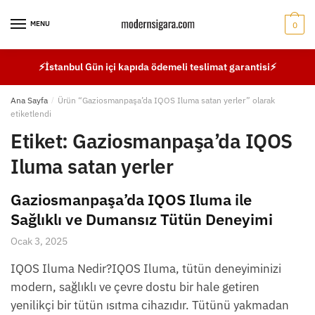
Skip
Skip
to
to
MENU
0
navigation
content
⚡İstanbul Gün içi kapıda ödemeli teslimat garantisi⚡
Ana Sayfa
/
Ürün “Gaziosmanpaşa’da IQOS Iluma satan yerler” olarak
etiketlendi
Etiket:
Gaziosmanpaşa’da IQOS
Iluma satan yerler
Gaziosmanpaşa’da IQOS Iluma ile
Sağlıklı ve Dumansız Tütün Deneyimi
Ocak 3, 2025
IQOS Iluma Nedir?IQOS Iluma, tütün deneyiminizi
modern, sağlıklı ve çevre dostu bir hale getiren
yenilikçi bir tütün ısıtma cihazıdır. Tütünü yakmadan