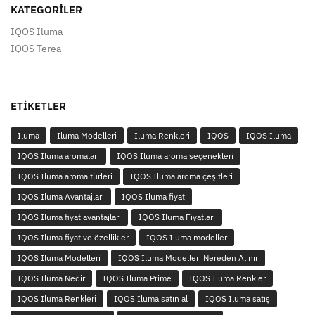
KATEGORILER
IQOS Iluma
IQOS Terea
ETIKETLER
Iluma
Iluma Modelleri
Iluma Renkleri
IQOS
IQOS Iluma
IQOS Iluma aromaları
IQOS Iluma aroma seçenekleri
IQOS Iluma aroma türleri
IQOS Iluma aroma çeşitleri
IQOS Iluma Avantajları
IQOS Iluma fiyat
IQOS Iluma fiyat avantajları
IQOS Iluma Fiyatları
IQOS Iluma fiyat ve özellikler
IQOS Iluma modeller
IQOS Iluma Modelleri
IQOS Iluma Modelleri Nereden Alınır
IQOS Iluma Nedir
IQOS Iluma Prime
IQOS Iluma Renkler
IQOS Iluma Renkleri
IQOS Iluma satın al
IQOS Iluma satış