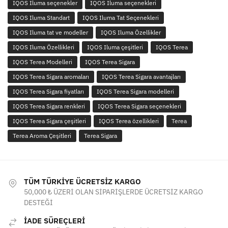
IQOS Iluma seçenekler
IQOS Iluma seçenekleri
IQOS Iluma Standart
IQOS Iluma Tat Seçenekleri
IQOS Iluma tat ve modeller
IQOS Iluma Özellikler
IQOS Iluma Özellikleri
IQOS Iluma çeşitleri
IQOS Terea
IQOS Terea Modelleri
IQOS Terea Sigara
IQOS Terea Sigara aromaları
IQOS Terea Sigara avantajları
IQOS Terea Sigara fiyatları
IQOS Terea Sigara modelleri
IQOS Terea Sigara renkleri
IQOS Terea Sigara seçenekleri
IQOS Terea Sigara çeşitleri
IQOS Terea özellikleri
Terea
Terea Aroma Çeşitleri
Terea Sigara
TÜM TÜRKİYE ÜCRETSİZ KARGO
50,000 ₺ ÜZERİ OLAN SİPARİŞLERDE ÜCRETSİZ KARGO
DESTEĞİ
İADE SÜREÇLERİ