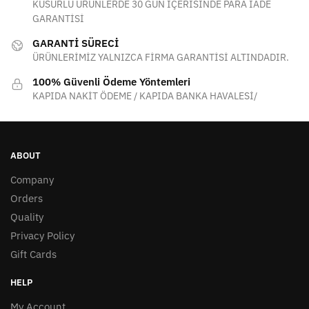
KUSURLU ÜRÜNLERDE 30 GÜN İÇERİSİNDE PARA İADE
GARANTİSİ
GARANTİ SÜRECİ
ÜRÜNLERİMİZ YALNIZCA FİRMA GARANTİSİ ALTINDADIR.
100% Güvenli Ödeme Yöntemleri
KAPIDA NAKİT ÖDEME / KAPIDA BANKA HAVALESİ/
ABOUT
Company
Orders
Quality
Privacy Policy
Gift Cards
HELP
My Account