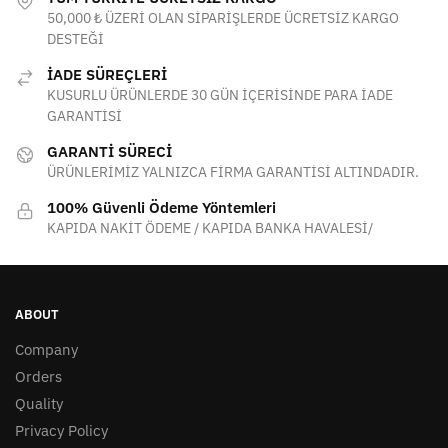
50,000 ₺ ÜZERİ OLAN SİPARİŞLERDE ÜCRETSİZ KARGO
DESTEĞİ
İADE SÜREÇLERİ
KUSURLU ÜRÜNLERDE 30 GÜN İÇERİSİNDE PARA İADE
GARANTİSİ
GARANTİ SÜRECİ
ÜRÜNLERİMİZ YALNIZCA FİRMA GARANTİSİ ALTINDADIR.
100% Güvenli Ödeme Yöntemleri
KAPIDA NAKİT ÖDEME / KAPIDA BANKA HAVALESİ/
ABOUT
Company
Orders
Quality
Privacy Policy