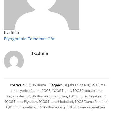
t-admin
Biyografinin Tamamını Gör
t-admin
Posted in:
IQOS Iluma
Tagged:
Başakşehir'de IQOS Iluma
satan yerler
,
Iluma
,
IQOS
,
IQOS Iluma
,
IQOS Iluma aroma
seçenekleri
,
IQOS Iluma aroma türleri
,
IQOS Iluma Başakşehir
,
IQOS Iluma Fiyatları
,
IQOS Iluma Modelleri
,
IQOS Iluma Renkleri
,
IQOS Iluma satın al
,
IQOS Iluma satış
,
IQOS Iluma seçenekleri