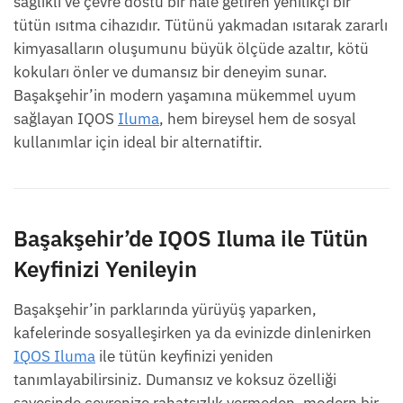
sağlıklı ve çevre dostu bir hale getiren yenilikçi bir
tütün ısıtma cihazıdır. Tütünü yakmadan ısıtarak zararlı
kimyasalların oluşumunu büyük ölçüde azaltır, kötü
kokuları önler ve dumansız bir deneyim sunar.
Başakşehir’in modern yaşamına mükemmel uyum
sağlayan IQOS
Iluma
, hem bireysel hem de sosyal
kullanımlar için ideal bir alternatiftir.
Başakşehir’de IQOS Iluma ile Tütün
Keyfinizi Yenileyin
Başakşehir’in parklarında yürüyüş yaparken,
kafelerinde sosyalleşirken ya da evinizde dinlenirken
IQOS Iluma
ile tütün keyfinizi yeniden
tanımlayabilirsiniz. Dumansız ve koksuz özelliği