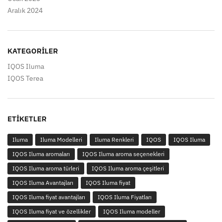
Aralık 2024
KATEGORILER
IQOS Iluma
IQOS Terea
ETIKETLER
Iluma
Iluma Modelleri
Iluma Renkleri
IQOS
IQOS Iluma
IQOS Iluma aromaları
IQOS Iluma aroma seçenekleri
IQOS Iluma aroma türleri
IQOS Iluma aroma çeşitleri
IQOS Iluma Avantajları
IQOS Iluma fiyat
IQOS Iluma fiyat avantajları
IQOS Iluma Fiyatları
IQOS Iluma fiyat ve özellikler
IQOS Iluma modeller