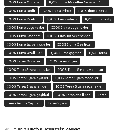
IQOS Iluma Modelleri
IQOS Iluma Modelleri Nereden Alınır
IQOS Iluma Nedir
IQOS Iluma Prime
IQOS Iluma Renkler
IQOS Iluma Renkleri
IQOS Iluma satın al
IQOS Iluma satış
IQOS Iluma seçenekler
IQOS Iluma seçenekleri
IQOS Iluma Standart
IQOS Iluma Tat Seçenekleri
IQOS Iluma tat ve modeller
IQOS Iluma Özellikler
IQOS Iluma Özellikleri
IQOS Iluma çeşitleri
IQOS Terea
IQOS Terea Modelleri
IQOS Terea Sigara
IQOS Terea Sigara aromaları
IQOS Terea Sigara avantajları
IQOS Terea Sigara fiyatları
IQOS Terea Sigara modelleri
IQOS Terea Sigara renkleri
IQOS Terea Sigara seçenekleri
IQOS Terea Sigara çeşitleri
IQOS Terea özellikleri
Terea
Terea Aroma Çeşitleri
Terea Sigara
TÜM TÜRKİYE ÜCRETSİZ KARGO