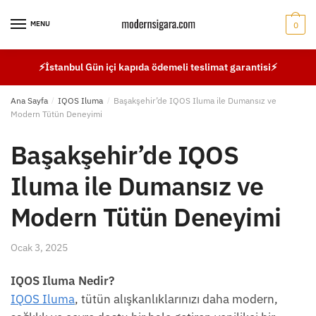
Skip
Skip
to
to
MENU
0
navigation
content
⚡İstanbul Gün içi kapıda ödemeli teslimat garantisi⚡
Ana Sayfa
/
IQOS Iluma
/
Başakşehir’de IQOS Iluma ile Dumansız ve
Modern Tütün Deneyimi
Başakşehir’de IQOS
Iluma ile Dumansız ve
Modern Tütün Deneyimi
Ocak 3, 2025
IQOS Iluma Nedir?
IQOS Iluma
, tütün alışkanlıklarınızı daha modern,