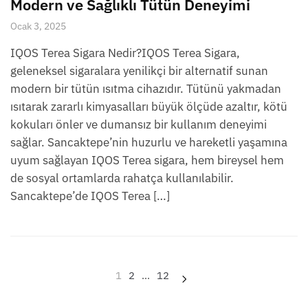
Modern ve Sağlıklı Tütün Deneyimi
Ocak 3, 2025
IQOS Terea Sigara Nedir?IQOS Terea Sigara,
geleneksel sigaralara yenilikçi bir alternatif sunan
modern bir tütün ısıtma cihazıdır. Tütünü yakmadan
ısıtarak zararlı kimyasalları büyük ölçüde azaltır, kötü
kokuları önler ve dumansız bir kullanım deneyimi
sağlar. Sancaktepe’nin huzurlu ve hareketli yaşamına
uyum sağlayan IQOS Terea sigara, hem bireysel hem
de sosyal ortamlarda rahatça kullanılabilir.
Sancaktepe’de IQOS Terea […]
Yazı
1
2
…
12
sayfalaması