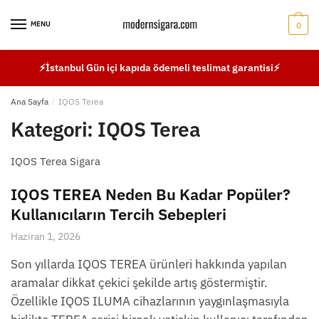
Skip
Skip
to
to
MENU
0
navigation
content
⚡İstanbul Gün içi kapıda ödemeli teslimat garantisi⚡
Ana Sayfa
/
IQOS Terea
Kategori:
IQOS Terea
IQOS Terea Sigara
IQOS TEREA Neden Bu Kadar Popüler?
Kullanıcıların Tercih Sebepleri
Haziran 1, 2026
Son yıllarda IQOS TEREA ürünleri hakkında yapılan
aramalar dikkat çekici şekilde artış göstermiştir.
Özellikle IQOS ILUMA cihazlarının yaygınlaşmasıyla