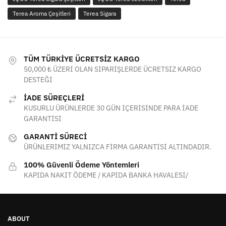
Terea Aroma Çeşitleri
Terea Sigara
TÜM TÜRKİYE ÜCRETSİZ KARGO
50,000 ₺ ÜZERİ OLAN SİPARİŞLERDE ÜCRETSİZ KARGO
DESTEĞİ
İADE SÜREÇLERİ
KUSURLU ÜRÜNLERDE 30 GÜN İÇERİSİNDE PARA İADE
GARANTİSİ
GARANTİ SÜRECİ
ÜRÜNLERİMİZ YALNIZCA FİRMA GARANTİSİ ALTINDADIR.
100% Güvenli Ödeme Yöntemleri
KAPIDA NAKİT ÖDEME / KAPIDA BANKA HAVALESİ/
ABOUT