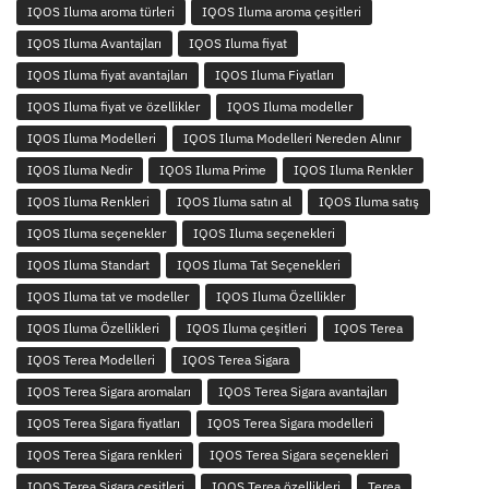
IQOS Iluma aroma türleri
IQOS Iluma aroma çeşitleri
IQOS Iluma Avantajları
IQOS Iluma fiyat
IQOS Iluma fiyat avantajları
IQOS Iluma Fiyatları
IQOS Iluma fiyat ve özellikler
IQOS Iluma modeller
IQOS Iluma Modelleri
IQOS Iluma Modelleri Nereden Alınır
IQOS Iluma Nedir
IQOS Iluma Prime
IQOS Iluma Renkler
IQOS Iluma Renkleri
IQOS Iluma satın al
IQOS Iluma satış
IQOS Iluma seçenekler
IQOS Iluma seçenekleri
IQOS Iluma Standart
IQOS Iluma Tat Seçenekleri
IQOS Iluma tat ve modeller
IQOS Iluma Özellikler
IQOS Iluma Özellikleri
IQOS Iluma çeşitleri
IQOS Terea
IQOS Terea Modelleri
IQOS Terea Sigara
IQOS Terea Sigara aromaları
IQOS Terea Sigara avantajları
IQOS Terea Sigara fiyatları
IQOS Terea Sigara modelleri
IQOS Terea Sigara renkleri
IQOS Terea Sigara seçenekleri
IQOS Terea Sigara çeşitleri
IQOS Terea özellikleri
Terea