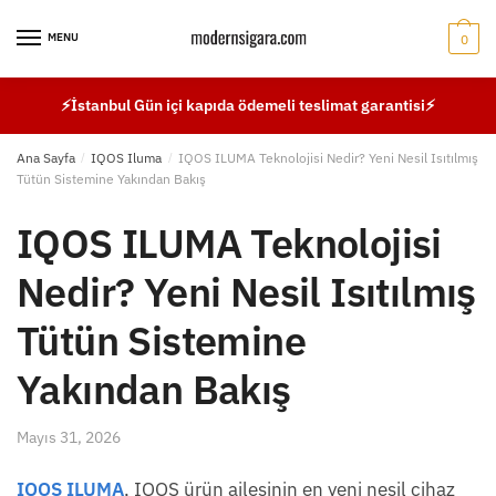
Skip
Skip
to
to
MENU
0
navigation
content
⚡İstanbul Gün içi kapıda ödemeli teslimat garantisi⚡
Ana Sayfa
/
IQOS Iluma
/
IQOS ILUMA Teknolojisi Nedir? Yeni Nesil Isıtılmış
Tütün Sistemine Yakından Bakış
IQOS ILUMA Teknolojisi
Nedir? Yeni Nesil Isıtılmış
Tütün Sistemine
Yakından Bakış
Mayıs 31, 2026
IQOS ILUMA
, IQOS ürün ailesinin en yeni nesil cihaz