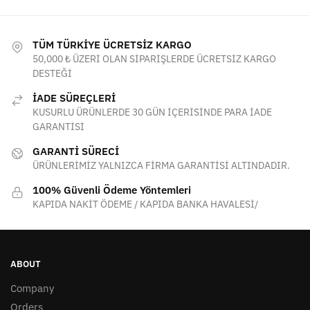
TÜM TÜRKİYE ÜCRETSİZ KARGO
50,000 ₺ ÜZERİ OLAN SİPARİŞLERDE ÜCRETSİZ KARGO
DESTEĞİ
İADE SÜREÇLERİ
KUSURLU ÜRÜNLERDE 30 GÜN İÇERİSİNDE PARA İADE
GARANTİSİ
GARANTİ SÜRECİ
ÜRÜNLERİMİZ YALNIZCA FİRMA GARANTİSİ ALTINDADIR.
100% Güvenli Ödeme Yöntemleri
KAPIDA NAKİT ÖDEME / KAPIDA BANKA HAVALESİ/
ABOUT
Company
Orders