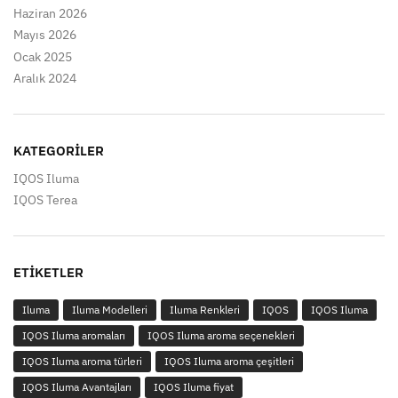
Haziran 2026
Mayıs 2026
Ocak 2025
Aralık 2024
KATEGORILER
IQOS Iluma
IQOS Terea
ETIKETLER
Iluma
Iluma Modelleri
Iluma Renkleri
IQOS
IQOS Iluma
IQOS Iluma aromaları
IQOS Iluma aroma seçenekleri
IQOS Iluma aroma türleri
IQOS Iluma aroma çeşitleri
IQOS Iluma Avantajları
IQOS Iluma fiyat