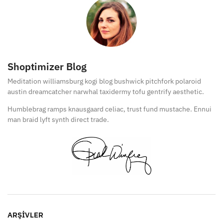
Shoptimizer Blog
Meditation williamsburg kogi blog bushwick pitchfork polaroid
austin dreamcatcher narwhal taxidermy tofu gentrify aesthetic.
Humblebrag ramps knausgaard celiac, trust fund mustache. Ennui
man braid lyft synth direct trade.
ARŞIVLER