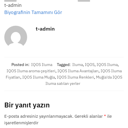
t-admin
Biyografinin Tamamını Gör
t-admin
Posted in:
IQOS Iluma
Tagged:
Iluma
,
IQOS
,
IQOS Iluma
,
IQOS Iluma aroma çeşitleri
,
IQOS Iluma Avantajları
,
IQOS Iluma
Fiyatları
,
IQOS Iluma Muğla
,
IQOS Iluma Renkleri
,
Muğla'da IQOS
Iluma satılan yerler
Bir yanıt yazın
E-posta adresiniz yayınlanmayacak.
Gerekli alanlar
*
ile
işaretlenmişlerdir