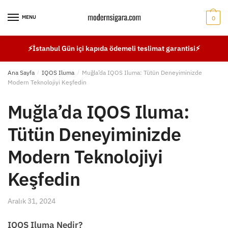
Skip
Skip
to
to
MENU
0
navigation
content
⚡İstanbul Gün içi kapıda ödemeli teslimat garantisi⚡
Ana Sayfa
/
IQOS Iluma
/
Muğla’da IQOS Iluma: Tütün Deneyiminizde
Modern Teknolojiyi Keşfedin
Muğla’da IQOS Iluma:
Tütün Deneyiminizde
Modern Teknolojiyi
Keşfedin
Aralık 31, 2024
IQOS Iluma Nedir?