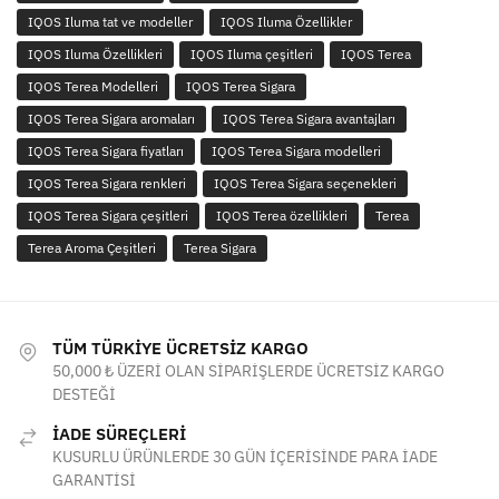
IQOS Iluma tat ve modeller
IQOS Iluma Özellikler
IQOS Iluma Özellikleri
IQOS Iluma çeşitleri
IQOS Terea
IQOS Terea Modelleri
IQOS Terea Sigara
IQOS Terea Sigara aromaları
IQOS Terea Sigara avantajları
IQOS Terea Sigara fiyatları
IQOS Terea Sigara modelleri
IQOS Terea Sigara renkleri
IQOS Terea Sigara seçenekleri
IQOS Terea Sigara çeşitleri
IQOS Terea özellikleri
Terea
Terea Aroma Çeşitleri
Terea Sigara
TÜM TÜRKİYE ÜCRETSİZ KARGO
50,000 ₺ ÜZERİ OLAN SİPARİŞLERDE ÜCRETSİZ KARGO
DESTEĞİ
İADE SÜREÇLERİ
KUSURLU ÜRÜNLERDE 30 GÜN İÇERİSİNDE PARA İADE
GARANTİSİ