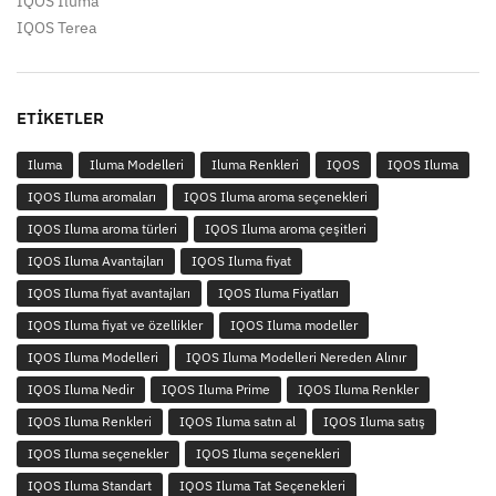
IQOS Iluma
IQOS Terea
ETIKETLER
Iluma
Iluma Modelleri
Iluma Renkleri
IQOS
IQOS Iluma
IQOS Iluma aromaları
IQOS Iluma aroma seçenekleri
IQOS Iluma aroma türleri
IQOS Iluma aroma çeşitleri
IQOS Iluma Avantajları
IQOS Iluma fiyat
IQOS Iluma fiyat avantajları
IQOS Iluma Fiyatları
IQOS Iluma fiyat ve özellikler
IQOS Iluma modeller
IQOS Iluma Modelleri
IQOS Iluma Modelleri Nereden Alınır
IQOS Iluma Nedir
IQOS Iluma Prime
IQOS Iluma Renkler
IQOS Iluma Renkleri
IQOS Iluma satın al
IQOS Iluma satış
IQOS Iluma seçenekler
IQOS Iluma seçenekleri
IQOS Iluma Standart
IQOS Iluma Tat Seçenekleri