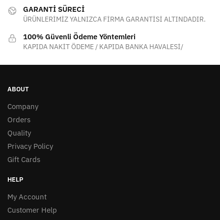
GARANTİ SÜRECİ
ÜRÜNLERİMİZ YALNIZCA FİRMA GARANTİSİ ALTINDADIR.
100% Güvenli Ödeme Yöntemleri
KAPIDA NAKİT ÖDEME / KAPIDA BANKA HAVALESİ/
ABOUT
Company
Orders
Quality
Privacy Policy
Gift Cards
HELP
My Account
Customer Help