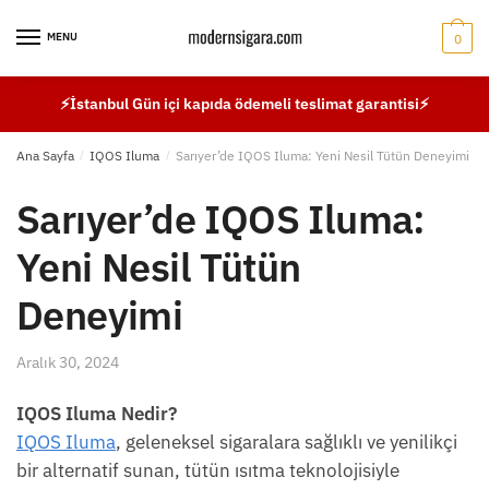
Skip
Skip
to
to
MENU
0
navigation
content
⚡İstanbul Gün içi kapıda ödemeli teslimat garantisi⚡
Ana Sayfa
/
IQOS Iluma
/
Sarıyer’de IQOS Iluma: Yeni Nesil Tütün Deneyimi
Sarıyer’de IQOS Iluma:
Yeni Nesil Tütün
Deneyimi
Aralık 30, 2024
IQOS Iluma Nedir?
IQOS Iluma
, geleneksel sigaralara sağlıklı ve yenilikçi
bir alternatif sunan, tütün ısıtma teknolojisiyle