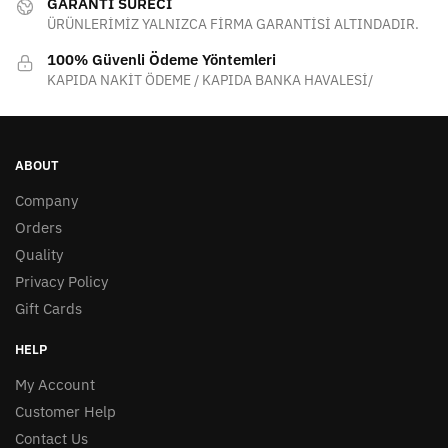
GARANTİ SÜRECİ
ÜRÜNLERİMİZ YALNIZCA FİRMA GARANTİSİ ALTINDADIR.
100% Güvenli Ödeme Yöntemleri
KAPIDA NAKİT ÖDEME / KAPIDA BANKA HAVALESİ/
ABOUT
Company
Orders
Quality
Privacy Policy
Gift Cards
HELP
My Account
Customer Help
Contact Us