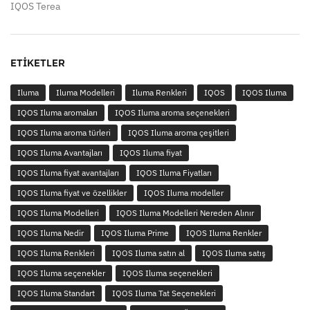
IQOS Terea
ETIKETLER
Iluma
Iluma Modelleri
Iluma Renkleri
IQOS
IQOS Iluma
IQOS Iluma aromaları
IQOS Iluma aroma seçenekleri
IQOS Iluma aroma türleri
IQOS Iluma aroma çeşitleri
IQOS Iluma Avantajları
IQOS Iluma fiyat
IQOS Iluma fiyat avantajları
IQOS Iluma Fiyatları
IQOS Iluma fiyat ve özellikler
IQOS Iluma modeller
IQOS Iluma Modelleri
IQOS Iluma Modelleri Nereden Alınır
IQOS Iluma Nedir
IQOS Iluma Prime
IQOS Iluma Renkler
IQOS Iluma Renkleri
IQOS Iluma satın al
IQOS Iluma satış
IQOS Iluma seçenekler
IQOS Iluma seçenekleri
IQOS Iluma Standart
IQOS Iluma Tat Seçenekleri