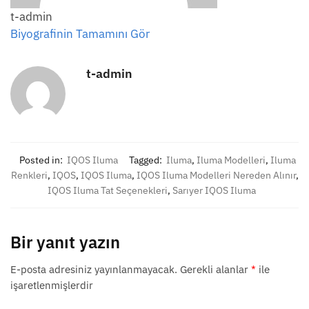
t-admin
Biyografinin Tamamını Gör
t-admin
Posted in:
IQOS Iluma
Tagged:
Iluma
,
Iluma Modelleri
,
Iluma
Renkleri
,
IQOS
,
IQOS Iluma
,
IQOS Iluma Modelleri Nereden Alınır
,
IQOS Iluma Tat Seçenekleri
,
Sarıyer IQOS Iluma
Bir yanıt yazın
E-posta adresiniz yayınlanmayacak.
Gerekli alanlar
*
ile
işaretlenmişlerdir