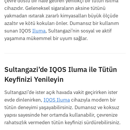
çevre dostu bir hale getiren yenilikçi bir tütün ısıtma
cihazıdır. Geleneksel sigaraların aksine tütünü
yakmadan ısıtarak zararlı kimyasalları büyük ölçüde
azaltır ve kötü kokuları önler. Dumansız bir kullanım
sunan IQOS
Iluma
, Sultangazi’nin sosyal ve aktif
yaşamına mükemmel bir uyum sağlar.
Sultangazi’de IQOS Iluma ile Tütün
Keyfinizi Yenileyin
Sultangazi’de ister açık havada vakit geçirirken ister
evde dinlenirken,
IQOS Iluma
cihazıyla modern bir
tütün deneyimi yaşayabilirsiniz. Dumansız ve koksuz
yapısı sayesinde her ortamda kullanabilir, çevrenize
rahatsızlık vermeden tütün keyfinizi sürdürebilirsiniz.