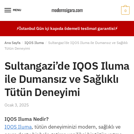
Skip
Skip
to
to
MENU
0
navigation
content
⚡İstanbul Gün içi kapıda ödemeli teslimat garantisi⚡
Ana Sayfa
/
IQOS Iluma
/
Sultangazi’de IQOS Iluma ile Dumansız ve Sağlıklı
Tütün Deneyimi
Sultangazi’de IQOS Iluma
ile Dumansız ve Sağlıklı
Tütün Deneyimi
Ocak 3, 2025
IQOS Iluma Nedir?
IQOS Iluma
, tütün deneyiminizi modern, sağlıklı ve