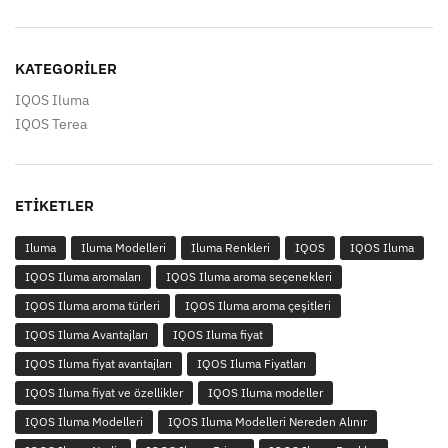
KATEGORILER
IQOS Iluma
IQOS Terea
ETIKETLER
Iluma
Iluma Modelleri
Iluma Renkleri
IQOS
IQOS Iluma
IQOS Iluma aromaları
IQOS Iluma aroma seçenekleri
IQOS Iluma aroma türleri
IQOS Iluma aroma çeşitleri
IQOS Iluma Avantajları
IQOS Iluma fiyat
IQOS Iluma fiyat avantajları
IQOS Iluma Fiyatları
IQOS Iluma fiyat ve özellikler
IQOS Iluma modeller
IQOS Iluma Modelleri
IQOS Iluma Modelleri Nereden Alınır