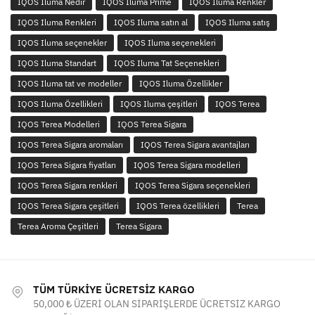
IQOS Iluma Nedir
IQOS Iluma Prime
IQOS Iluma Renkler
IQOS Iluma Renkleri
IQOS Iluma satın al
IQOS Iluma satış
IQOS Iluma seçenekler
IQOS Iluma seçenekleri
IQOS Iluma Standart
IQOS Iluma Tat Seçenekleri
IQOS Iluma tat ve modeller
IQOS Iluma Özellikler
IQOS Iluma Özellikleri
IQOS Iluma çeşitleri
IQOS Terea
IQOS Terea Modelleri
IQOS Terea Sigara
IQOS Terea Sigara aromaları
IQOS Terea Sigara avantajları
IQOS Terea Sigara fiyatları
IQOS Terea Sigara modelleri
IQOS Terea Sigara renkleri
IQOS Terea Sigara seçenekleri
IQOS Terea Sigara çeşitleri
IQOS Terea özellikleri
Terea
Terea Aroma Çeşitleri
Terea Sigara
TÜM TÜRKİYE ÜCRETSİZ KARGO
50,000 ₺ ÜZERİ OLAN SİPARİŞLERDE ÜCRETSİZ KARGO