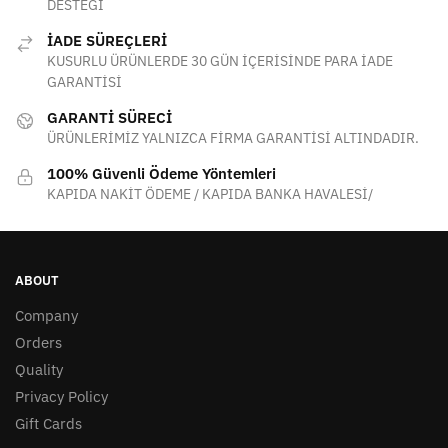
DESTEĞİ
İADE SÜREÇLERİ
KUSURLU ÜRÜNLERDE 30 GÜN İÇERİSİNDE PARA İADE
GARANTİSİ
GARANTİ SÜRECİ
ÜRÜNLERİMİZ YALNIZCA FİRMA GARANTİSİ ALTINDADIR.
100% Güvenli Ödeme Yöntemleri
KAPIDA NAKİT ÖDEME / KAPIDA BANKA HAVALESİ/
ABOUT
Company
Orders
Quality
Privacy Policy
Gift Cards