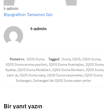
t-admin
Biyografinin Tamamını Gör
t-admin
Posted in:
IQOS Iluma
Tagged:
Iluma
,
IQOS
,
IQOS Iluma
,
IQOS Iluma aroma çeşitleri
,
IQOS Iluma Avantajları
,
IQOS Iluma
fiyatlar
,
IQOS Iluma Modelleri
,
IQOS Iluma Renkleri
,
IQOS Iluma
satın al
,
IQOS Iluma satış
,
IQOS Iluma seçenekler
,
IQOS Iluma
Sultangazi
,
Sultangazi'de IQOS Iluma satan yerler
Bir yanıt yazın