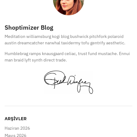
Shoptimizer Blog
Meditation williamsburg kogi blog bushwick pitchfork polaroid
austin dreamcatcher narwhal taxidermy tofu gentrify aesthetic.
Humblebrag ramps knausgaard celiac, trust fund mustache. Ennui
man braid lyft synth direct trade.
ARŞIVLER
Haziran 2026
Mayıs 2026