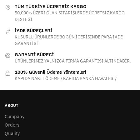
TÜM TÜRKİYE ÜCRETSİZ KARGO
50,000 ₺ ÜZERİ OLAN SİPARİŞLERDE ÜCRETSİZ KARGO
DESTEĞİ
İADE SÜREÇLERİ
KUSURLU ÜRÜNLERDE 30 GÜN İÇERİSİNDE PARA İADE
GARANTİSİ
GARANTİ SÜRECİ
ÜRÜNLERİMİZ YALNIZCA FİRMA GARANTİSİ ALTINDADIR.
100% Güvenli Ödeme Yöntemleri
KAPIDA NAKİT ÖDEME / KAPIDA BANKA HAVALESİ/
ABOUT
Company
Orders
Quality