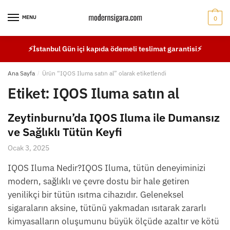
Skip
Skip
to
to
MENU
0
navigation
content
⚡İstanbul Gün içi kapıda ödemeli teslimat garantisi⚡
Ana Sayfa
/
Ürün “IQOS Iluma satın al” olarak etiketlendi
Etiket:
IQOS Iluma satın al
Zeytinburnu’da IQOS Iluma ile Dumansız
ve Sağlıklı Tütün Keyfi
Ocak 3, 2025
IQOS Iluma Nedir?IQOS Iluma, tütün deneyiminizi
modern, sağlıklı ve çevre dostu bir hale getiren
yenilikçi bir tütün ısıtma cihazıdır. Geleneksel
sigaraların aksine, tütünü yakmadan ısıtarak zararlı
kimyasalların oluşumunu büyük ölçüde azaltır ve kötü