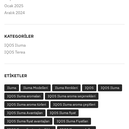
Ocak 2025
Aralık 2024
KATEGORILER
IQOS Iluma
IQOS Terea
ETIKETLER
Iluma
Iluma Modelleri
Iluma Renkleri
IQOS
IQOS Iluma
IQOS Iluma aromaları
IQOS Iluma aroma seçenekleri
IQOS Iluma aroma türleri
IQOS Iluma aroma çeşitleri
IQOS Iluma Avantajları
IQOS Iluma fiyat
IQOS Iluma fiyat avantajları
IQOS Iluma Fiyatları