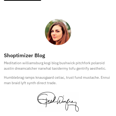
Shoptimizer Blog
Meditation williamsburg kogi blog bushwick pitchfork polaroid
austin dreamcatcher narwhal taxidermy tofu gentrify aesthetic.
Humblebrag ramps knausgaard celiac, trust fund mustache. Ennui
man braid lyft synth direct trade.