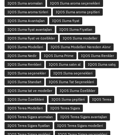
IQOS Iluma aromaları
IQOS Iluma aroma seçenekleri
IQOS Iluma aroma türleri
IQOS Iluma aroma çeşitleri
IQOS Iluma Avantajları
IQOS Iluma fiyat
IQOS Iluma fiyat avantajları
IQOS Iluma Fiyatları
IQOS Iluma fiyat ve özellikler
IQOS Iluma modeller
IQOS Iluma Modelleri
IQOS Iluma Modelleri Nereden Alınır
IQOS Iluma Nedir
IQOS Iluma Prime
IQOS Iluma Renkler
IQOS Iluma Renkleri
IQOS Iluma satın al
IQOS Iluma satış
IQOS Iluma seçenekler
IQOS Iluma seçenekleri
IQOS Iluma Standart
IQOS Iluma Tat Seçenekleri
IQOS Iluma tat ve modeller
IQOS Iluma Özellikler
IQOS Iluma Özellikleri
IQOS Iluma çeşitleri
IQOS Terea
IQOS Terea Modelleri
IQOS Terea Sigara
IQOS Terea Sigara aromaları
IQOS Terea Sigara avantajları
IQOS Terea Sigara fiyatları
IQOS Terea Sigara modelleri
IQOS Terea Sigara renkleri
IQOS Terea Sigara seçenekleri