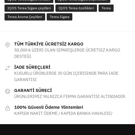
IQOS Terea Sigara çeşitleri
IQOS Terea özellikleri
Terea
Terea Aroma Çeşitleri
Terea Sigara
TÜM TÜRKİYE ÜCRETSİZ KARGO
50,000 ₺ ÜZERİ OLAN SİPARİŞLERDE ÜCRETSİZ KARGO
DESTEĞİ
İADE SÜREÇLERİ
KUSURLU ÜRÜNLERDE 30 GÜN İÇERİSİNDE PARA İADE
GARANTİSİ
GARANTİ SÜRECİ
ÜRÜNLERİMİZ YALNIZCA FİRMA GARANTİSİ ALTINDADIR.
100% Güvenli Ödeme Yöntemleri
KAPIDA NAKİT ÖDEME / KAPIDA BANKA HAVALESİ/