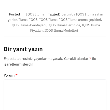
Posted in:
IQOS Iluma
Tagged:
Bartın'da IQOS Iluma satan
yerler
,
Iluma
,
IQOS
,
IQOS Iluma
,
IQOS Iluma aroma çeşitleri
,
IQOS Iluma Avantajları
,
IQOS Iluma Bartın'da
,
IQOS Iluma
Fiyatları
,
IQOS Iluma Modelleri
Bir yanıt yazın
E-posta adresiniz yayınlanmayacak.
Gerekli alanlar
*
ile
işaretlenmişlerdir
Yorum
*