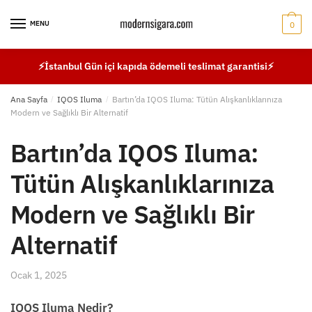
Skip
Skip
to
to
MENU
0
navigation
content
⚡İstanbul Gün içi kapıda ödemeli teslimat garantisi⚡
Ana Sayfa
/
IQOS Iluma
/
Bartın’da IQOS Iluma: Tütün Alışkanlıklarınıza
Modern ve Sağlıklı Bir Alternatif
Bartın’da IQOS Iluma:
Tütün Alışkanlıklarınıza
Modern ve Sağlıklı Bir
Alternatif
Ocak 1, 2025
IQOS Iluma Nedir?