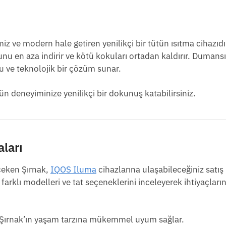
miz ve modern hale getiren yenilikçi bir tütün ısıtma cihazıd
u en aza indirir ve kötü kokuları ortadan kaldırır. Dumansı
u ve teknolojik bir çözüm sunar.
ün deneyiminize yenilikçi bir dokunuş katabilirsiniz.
ları
 çeken Şırnak,
IQOS Iluma
cihazlarına ulaşabileceğiniz satış
farklı modelleri ve tat seçeneklerini inceleyerek ihtiyaçları
la Şırnak’ın yaşam tarzına mükemmel uyum sağlar.