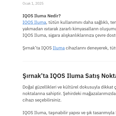
Ocak 1, 2025
IQOS Iluma Nedir?
IQOS Iluma
, tütün kullanımını daha sağlıklı, te
yakmadan ısıtarak zararlı kimyasalların oluşumun
IQOS Iluma, sigara alışkanlıklarınıza çevre dost
Şırnak’ta IQOS
Iluma
cihazlarını deneyerek, tüt
Şırnak’ta IQOS Iluma Satış Nokta
Doğal güzellikleri ve kültürel dokusuyla dikkat
noktalarına sahiptir. Şehirdeki mağazalarımızda 
cihazı seçebilirsiniz.
IQOS Iluma, taşınabilir yapısı ve şık tasarımıy