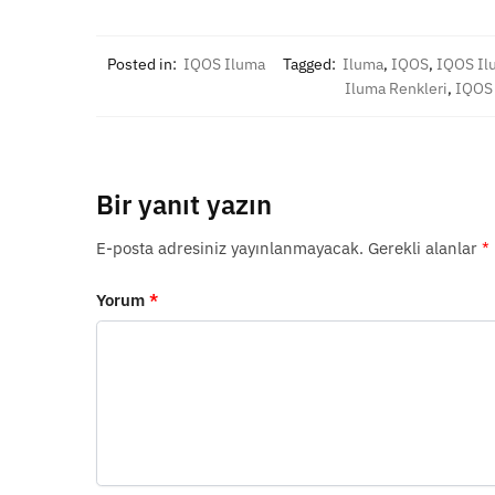
Posted in:
IQOS Iluma
Tagged:
Iluma
,
IQOS
,
IQOS Il
Iluma Renkleri
,
IQOS 
Bir yanıt yazın
E-posta adresiniz yayınlanmayacak.
Gerekli alanlar
*
Yorum
*