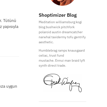
Shoptimizer Blog
ır. Tütünü
Meditation williamsburg kogi
z yapısıyla
blog bushwick pitchfork
polaroid austin dreamcatcher
narwhal taxidermy tofu gentrify
aesthetic.
Humblebrag ramps knausgaard
celiac, trust fund
mustache. Ennui man braid lyft
synth direct trade.
nıza uygun