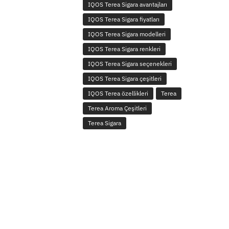
IQOS Terea Sigara avantajları
IQOS Terea Sigara fiyatları
IQOS Terea Sigara modelleri
IQOS Terea Sigara renkleri
IQOS Terea Sigara seçenekleri
IQOS Terea Sigara çeşitleri
IQOS Terea özellikleri
Terea
Terea Aroma Çeşitleri
Terea Sigara