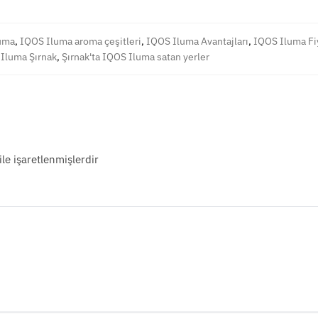
uma
,
IQOS Iluma aroma çeşitleri
,
IQOS Iluma Avantajları
,
IQOS Iluma Fiy
Iluma Şırnak
,
Şırnak'ta IQOS Iluma satan yerler
ile işaretlenmişlerdir