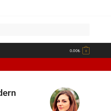
0.00
₺
0
dern