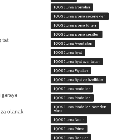
IQOS Iluma aromaları
IQOS Iluma aroma seçenekleri
IQOS Iluma aroma türleri
IQOS Iluma aroma çeşitleri
 tat
IQOS Iluma Avantajları
IQOS Iluma fiyat
IQOS Iluma fiyat avantajları
IQOS Iluma Fiyatları
IQOS Iluma fiyat ve özellikler
IQOS Iluma modeller
sigaraya
IQOS Iluma Modelleri
IQOS Iluma Modelleri Nereden
ıza olanak
Alınır
IQOS Iluma Nedir
IQOS Iluma Prime
IQOS Iluma Renkler