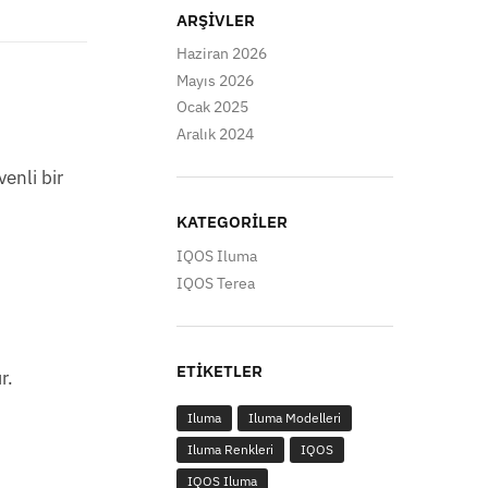
ARŞIVLER
Haziran 2026
Mayıs 2026
Ocak 2025
Aralık 2024
enli bir
KATEGORILER
IQOS Iluma
IQOS Terea
ETIKETLER
r.
Iluma
Iluma Modelleri
Iluma Renkleri
IQOS
IQOS Iluma