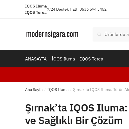
Skip
Skip
IQOS Iluma
7/24 Destek Hattı 0536 594 3452
to
to
IQOS Terea
navigation
content
Ara:
Ara
ANASAYFA
İQOS Iluma
IQOS Terea
Ana Sayfa
IQOS Iluma
Şırnak’ta IQOS Iluma: Tütün Al
/
/
Şırnak’ta IQOS Iluma:
ve Sağlıklı Bir Çözüm