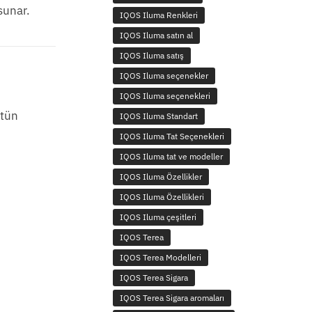
sunar.
IQOS Iluma Renkleri
IQOS Iluma satın al
IQOS Iluma satış
IQOS Iluma seçenekler
IQOS Iluma seçenekleri
ütün
IQOS Iluma Standart
IQOS Iluma Tat Seçenekleri
IQOS Iluma tat ve modeller
IQOS Iluma Özellikler
IQOS Iluma Özellikleri
IQOS Iluma çeşitleri
IQOS Terea
IQOS Terea Modelleri
IQOS Terea Sigara
IQOS Terea Sigara aromaları