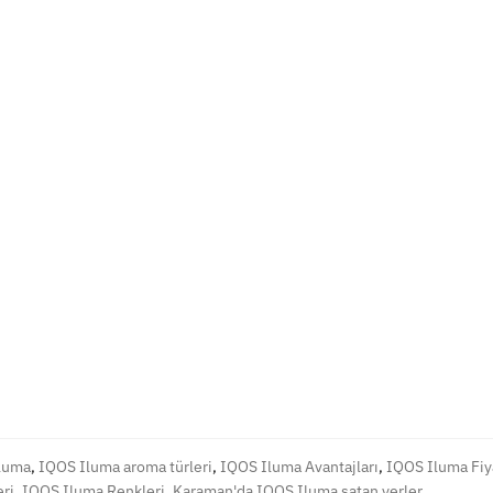
luma
,
IQOS Iluma aroma türleri
,
IQOS Iluma Avantajları
,
IQOS Iluma Fiya
ri
,
IQOS Iluma Renkleri
,
Karaman'da IQOS Iluma satan yerler