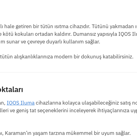
ı hale getiren bir tütün ısıtma cihazıdır. Tütünü yakmadan ı
ve kötü kokuları ortadan kaldırır. Dumansız yapısıyla IQOS I
züm sunar ve çevreye duyarlı kullanım sağlar.
tütün alışkanlıklarınıza modern bir dokunuş katabilirsiniz.
ktaları
an,
IQOS Iluma
cihazlarına kolayca ulaşabileceğiniz satış n
leri ve geniş tat seçeneklerini inceleyerek ihtiyaçlarınıza u
rımı, Karaman’ın yaşam tarzına mükemmel bir uyum sağlar.