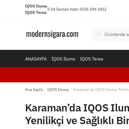
Skip
Skip
IQOS Iluma
7/24 Destek Hattı 0536 594 3452
to
to
IQOS Terea
navigation
content
Ara:
Ara
ANASAYFA
İQOS Iluma
IQOS Terea
Ana Sayfa
IQOS Iluma
Karaman’da IQOS Iluma: Tütün Al
/
/
Karaman’da IQOS Iluma
Yenilikçi ve Sağlıklı Bi