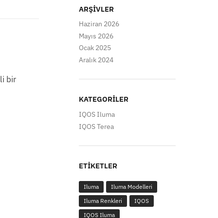
ARŞIVLER
Haziran 2026
Mayıs 2026
Ocak 2025
Aralık 2024
i bir
KATEGORILER
IQOS Iluma
IQOS Terea
ETIKETLER
Iluma
Iluma Modelleri
Iluma Renkleri
IQOS
IQOS Iluma