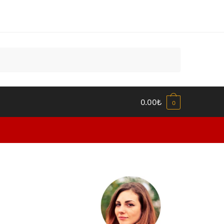
0.00
₺
0