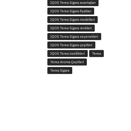
IQOS Terea Sigara avantajları
IQOS Terea Sigara fiyatları
IQOS Terea Sigara modelleri
IQOS Terea Sigara renkleri
IQOS Terea Sigara seçenekleri
IQOS Terea Sigara çeşitleri
IQOS Terea özellikleri
Terea
Terea Aroma Çeşitleri
Terea Sigara