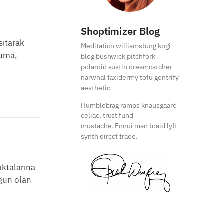
Shoptimizer Blog
sıtarak
Meditation williamsburg kogi
luma,
blog bushwick pitchfork
polaroid austin dreamcatcher
narwhal taxidermy tofu gentrify
aesthetic.
Humblebrag ramps knausgaard
celiac, trust fund
mustache. Ennui man braid lyft
synth direct trade.
oktalarına
ygun olan