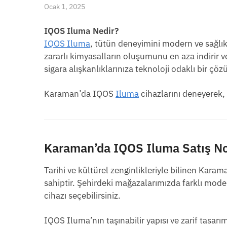
Ocak 1, 2025
IQOS Iluma Nedir?
IQOS Iluma
, tütün deneyimini modern ve sağlıkl
zararlı kimyasalların oluşumunu en aza indirir 
sigara alışkanlıklarınıza teknoloji odaklı bir çö
Karaman’da IQOS
Iluma
cihazlarını deneyerek, 
Karaman’da IQOS Iluma Satış No
Tarihi ve kültürel zenginlikleriyle bilinen Karam
sahiptir. Şehirdeki mağazalarımızda farklı model
cihazı seçebilirsiniz.
IQOS Iluma’nın taşınabilir yapısı ve zarif tasa