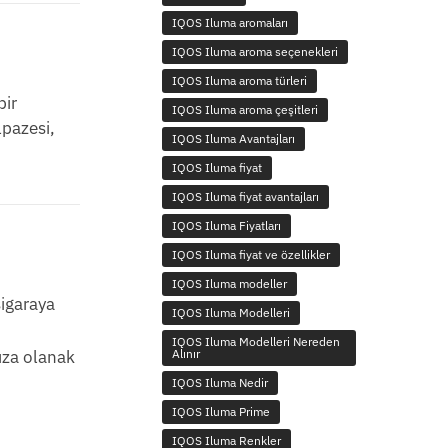
IQOS Iluma aromaları
IQOS Iluma aroma seçenekleri
IQOS Iluma aroma türleri
bir
IQOS Iluma aroma çeşitleri
lpazesi,
IQOS Iluma Avantajları
IQOS Iluma fiyat
IQOS Iluma fiyat avantajları
IQOS Iluma Fiyatları
IQOS Iluma fiyat ve özellikler
IQOS Iluma modeller
sigaraya
IQOS Iluma Modelleri
IQOS Iluma Modelleri Nereden
ıza olanak
Alınır
IQOS Iluma Nedir
IQOS Iluma Prime
IQOS Iluma Renkler