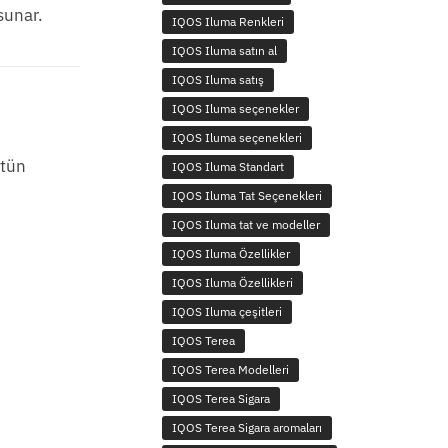
sunar.
IQOS Iluma Renkleri
IQOS Iluma satın al
IQOS Iluma satış
IQOS Iluma seçenekler
IQOS Iluma seçenekleri
ütün
IQOS Iluma Standart
IQOS Iluma Tat Seçenekleri
IQOS Iluma tat ve modeller
IQOS Iluma Özellikler
IQOS Iluma Özellikleri
IQOS Iluma çeşitleri
IQOS Terea
IQOS Terea Modelleri
IQOS Terea Sigara
IQOS Terea Sigara aromaları