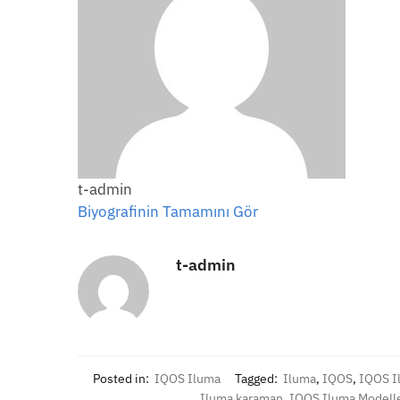
t-admin
Biyografinin Tamamını Gör
t-admin
Posted in:
IQOS Iluma
Tagged:
Iluma
,
IQOS
,
IQOS I
Iluma karaman
,
IQOS Iluma Modelle