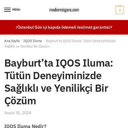
Skip
Skip
to
to
MENU
0
navigation
content
⚡İstanbul Gün içi kapıda ödemeli teslimat garantisi⚡
Ana Sayfa
/
IQOS Iluma
/
Bayburt’ta IQOS Iluma: Tütün Deneyiminizde
Sağlıklı ve Yenilikçi Bir Çözüm
Bayburt’ta IQOS Iluma:
Tütün Deneyiminizde
Sağlıklı ve Yenilikçi Bir
Çözüm
Aralık 31, 2024
IQOS Iluma Nedir?