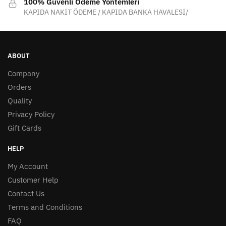
100% Güvenli Ödeme Yöntemleri
KAPIDA NAKİT ÖDEME / KAPIDA BANKA HAVALESİ/
ABOUT
Company
Orders
Quality
Privacy Policy
Gift Cards
HELP
My Account
Customer Help
Contact Us
Terms and Conditions
FAQ