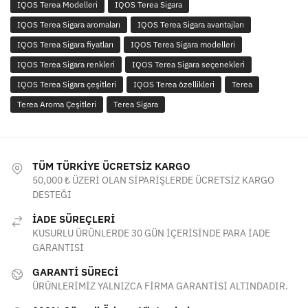
IQOS Terea Modelleri
IQOS Terea Sigara
IQOS Terea Sigara aromaları
IQOS Terea Sigara avantajları
IQOS Terea Sigara fiyatları
IQOS Terea Sigara modelleri
IQOS Terea Sigara renkleri
IQOS Terea Sigara seçenekleri
IQOS Terea Sigara çeşitleri
IQOS Terea özellikleri
Terea
Terea Aroma Çeşitleri
Terea Sigara
TÜM TÜRKİYE ÜCRETSİZ KARGO
50,000 ₺ ÜZERİ OLAN SİPARİŞLERDE ÜCRETSİZ KARGO
DESTEĞİ
İADE SÜREÇLERİ
KUSURLU ÜRÜNLERDE 30 GÜN İÇERİSİNDE PARA İADE
GARANTİSİ
GARANTİ SÜRECİ
ÜRÜNLERİMİZ YALNIZCA FİRMA GARANTİSİ ALTINDADIR.