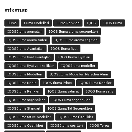
ETIKETLER
Iluma
Iluma Modelleri
Iluma Renkleri
IQOS
IQOS Iluma
IQOS Iluma aromaları
IQOS Iluma aroma seçenekleri
IQOS Iluma aroma türleri
IQOS Iluma aroma çeşitleri
IQOS Iluma Avantajları
IQOS Iluma fiyat
IQOS Iluma fiyat avantajları
IQOS Iluma Fiyatları
IQOS Iluma fiyat ve özellikler
IQOS Iluma modeller
IQOS Iluma Modelleri
IQOS Iluma Modelleri Nereden Alınır
IQOS Iluma Nedir
IQOS Iluma Prime
IQOS Iluma Renkler
IQOS Iluma Renkleri
IQOS Iluma satın al
IQOS Iluma satış
IQOS Iluma seçenekler
IQOS Iluma seçenekleri
IQOS Iluma Standart
IQOS Iluma Tat Seçenekleri
IQOS Iluma tat ve modeller
IQOS Iluma Özellikler
IQOS Iluma Özellikleri
IQOS Iluma çeşitleri
IQOS Terea