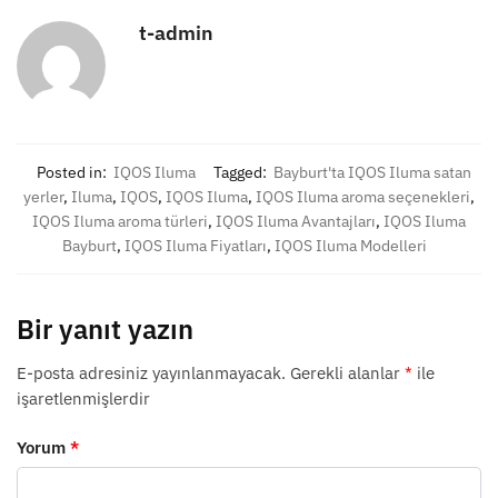
t-admin
Posted in:
IQOS Iluma
Tagged:
Bayburt'ta IQOS Iluma satan
yerler
,
Iluma
,
IQOS
,
IQOS Iluma
,
IQOS Iluma aroma seçenekleri
,
IQOS Iluma aroma türleri
,
IQOS Iluma Avantajları
,
IQOS Iluma
Bayburt
,
IQOS Iluma Fiyatları
,
IQOS Iluma Modelleri
Bir yanıt yazın
E-posta adresiniz yayınlanmayacak.
Gerekli alanlar
*
ile
işaretlenmişlerdir
Yorum
*