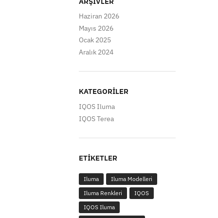
ARŞIVLER
Haziran 2026
Mayıs 2026
Ocak 2025
Aralık 2024
KATEGORILER
IQOS Iluma
IQOS Terea
ETIKETLER
Iluma
Iluma Modelleri
Iluma Renkleri
IQOS
IQOS Iluma