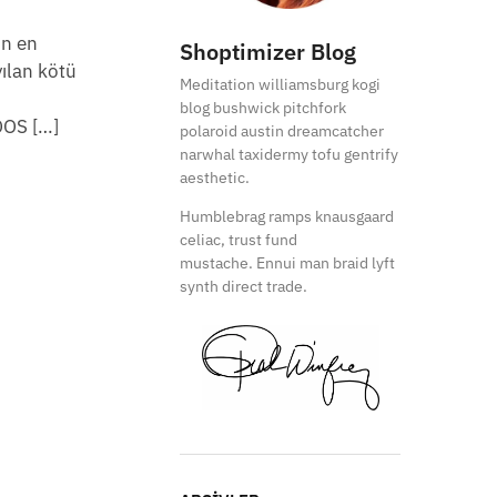
in en
Shoptimizer Blog
yılan kötü
Meditation williamsburg kogi
blog bushwick pitchfork
QOS […]
polaroid austin dreamcatcher
narwhal taxidermy tofu gentrify
aesthetic.
Humblebrag ramps knausgaard
celiac, trust fund
mustache. Ennui man braid lyft
synth direct trade.