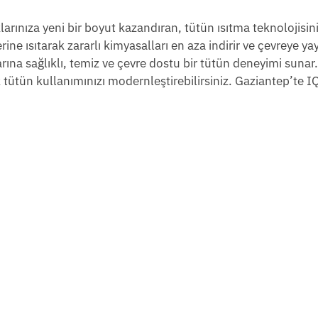
rınıza yeni bir boyut kazandıran, tütün ısıtma teknolojisin
ine ısıtarak zararlı kimyasalları en aza indirir ve çevreye ya
rına sağlıklı, temiz ve çevre dostu bir tütün deneyimi sunar.
tütün kullanımınızı modernleştirebilirsiniz. Gaziantep’te I