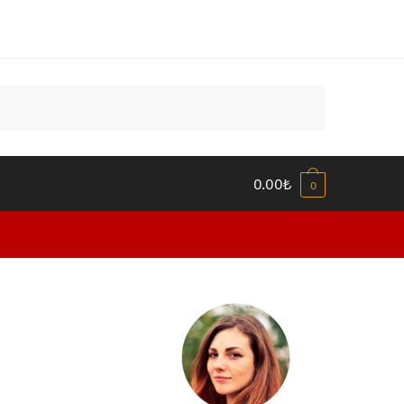
0.00
₺
0