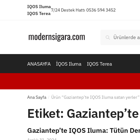
Skip
Skip
IQOS Iluma
7/24 Destek Hattı 0536 594 3452
to
to
IQOS Terea
navigation
content
Ara:
Ara
ANASAYFA
İQOS Iluma
IQOS Terea
Ana Sayfa
Ürün “Gaziantep’te IQOS Iluma satan yerler” 
/
Etiket:
Gaziantep’te
Gaziantep’te IQOS Iluma: Tütün Dene
Aralık 31, 2024