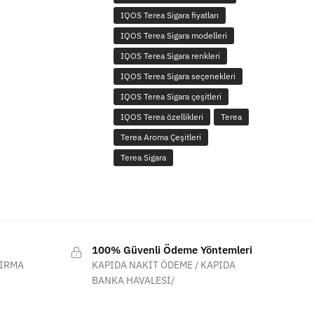
IQOS Terea Sigara fiyatları
IQOS Terea Sigara modelleri
IQOS Terea Sigara renkleri
IQOS Terea Sigara seçenekleri
IQOS Terea Sigara çeşitleri
IQOS Terea özellikleri
Terea
Terea Aroma Çeşitleri
Terea Sigara
100% Güvenli Ödeme Yöntemleri
FİRMA
KAPIDA NAKİT ÖDEME / KAPIDA
BANKA HAVALESİ/