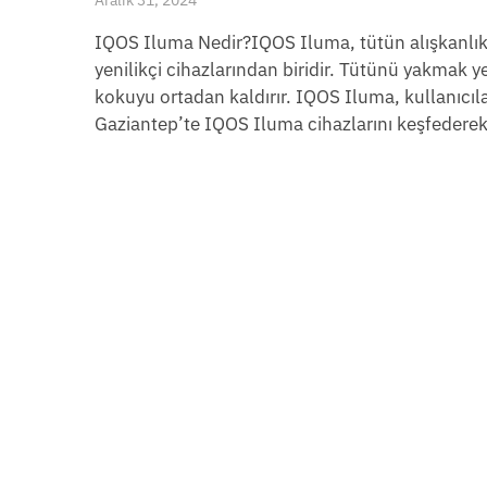
IQOS Iluma Nedir?IQOS Iluma, tütün alışkanlıkla
yenilikçi cihazlarından biridir. Tütünü yakmak yer
kokuyu ortadan kaldırır. IQOS Iluma, kullanıcıla
Gaziantep’te IQOS Iluma cihazlarını keşfederek 