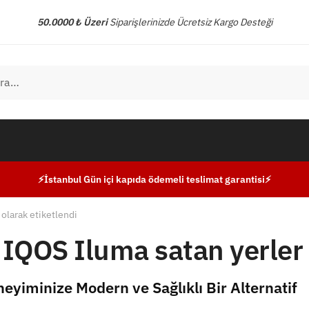
50.0000 ₺ Üzeri
Siparişlerinizde Ücretsiz Kargo Desteği
⚡İstanbul Gün içi kapıda ödemeli teslimat garantisi⚡
olarak etiketlendi
 IQOS Iluma satan yerler
yiminize Modern ve Sağlıklı Bir Alternatif