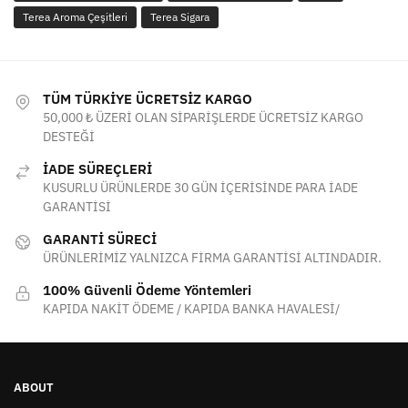
Terea Aroma Çeşitleri
Terea Sigara
TÜM TÜRKİYE ÜCRETSİZ KARGO
50,000 ₺ ÜZERİ OLAN SİPARİŞLERDE ÜCRETSİZ KARGO
DESTEĞİ
İADE SÜREÇLERİ
KUSURLU ÜRÜNLERDE 30 GÜN İÇERİSİNDE PARA İADE
GARANTİSİ
GARANTİ SÜRECİ
ÜRÜNLERİMİZ YALNIZCA FİRMA GARANTİSİ ALTINDADIR.
100% Güvenli Ödeme Yöntemleri
KAPIDA NAKİT ÖDEME / KAPIDA BANKA HAVALESİ/
ABOUT