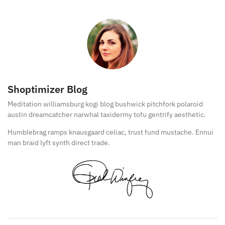
Shoptimizer Blog
Meditation williamsburg kogi blog bushwick pitchfork polaroid
austin dreamcatcher narwhal taxidermy tofu gentrify aesthetic.
Humblebrag ramps knausgaard celiac, trust fund mustache. Ennui
man braid lyft synth direct trade.