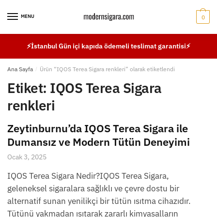
Skip
Skip
to
to
MENU
0
navigation
content
⚡İstanbul Gün içi kapıda ödemeli teslimat garantisi⚡
Ana Sayfa
/
Ürün “IQOS Terea Sigara renkleri” olarak etiketlendi
Etiket:
IQOS Terea Sigara
renkleri
Zeytinburnu’da IQOS Terea Sigara ile
Dumansız ve Modern Tütün Deneyimi
Ocak 3, 2025
IQOS Terea Sigara Nedir?IQOS Terea Sigara,
geleneksel sigaralara sağlıklı ve çevre dostu bir
alternatif sunan yenilikçi bir tütün ısıtma cihazıdır.
Tütünü yakmadan ısıtarak zararlı kimyasalların