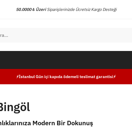
50.0000 ₺ Üzeri
Siparişlerinizde Ücretsiz Kargo Desteği
⚡İstanbul Gün içi kapıda ödemeli teslimat garantisi⚡
Bingöl
nlıklarınıza Modern Bir Dokunuş