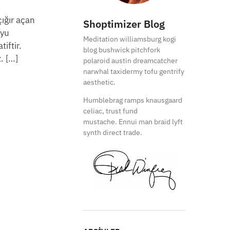
ığır açan
Shoptimizer Blog
uyu
Meditation williamsburg kogi
iftir.
blog bushwick pitchfork
. […]
polaroid austin dreamcatcher
narwhal taxidermy tofu gentrify
aesthetic.
Humblebrag ramps knausgaard
celiac, trust fund
mustache. Ennui man braid lyft
synth direct trade.