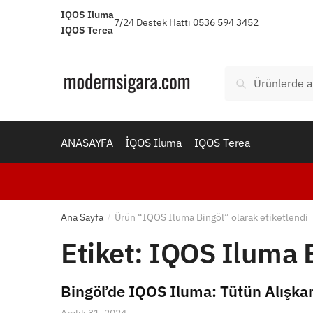
Skip
Skip
IQOS Iluma
7/24 Destek Hattı 0536 594 3452
to
to
IQOS Terea
navigation
content
Ara:
Ara
ANASAYFA
İQOS Iluma
IQOS Terea
Ana Sayfa
Ürün “IQOS Iluma Bingöl” olarak etiketlendi
/
Etiket:
IQOS Iluma 
Bingöl’de IQOS Iluma: Tütün Alışka
Aralık 31, 2024