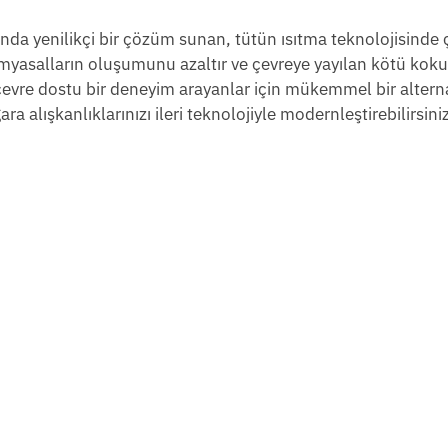
a yenilikçi bir çözüm sunan, tütün ısıtma teknolojisinde ç
kimyasalların oluşumunu azaltır ve çevreye yayılan kötü kok
 çevre dostu bir deneyim arayanlar için mükemmel bir alternat
 alışkanlıklarınızı ileri teknolojiyle modernleştirebilirsiniz