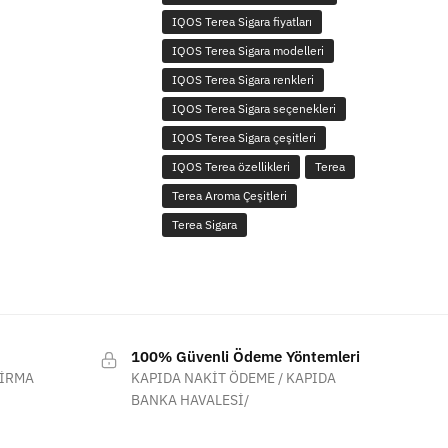
IQOS Terea Sigara fiyatları
IQOS Terea Sigara modelleri
IQOS Terea Sigara renkleri
IQOS Terea Sigara seçenekleri
IQOS Terea Sigara çeşitleri
IQOS Terea özellikleri
Terea
Terea Aroma Çeşitleri
Terea Sigara
100% Güvenli Ödeme Yöntemleri
FİRMA
KAPIDA NAKİT ÖDEME / KAPIDA
BANKA HAVALESİ/