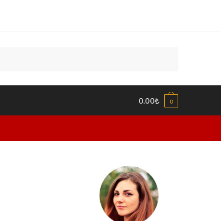
0.00
₺
0