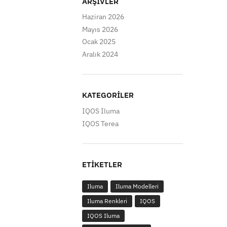
ARŞIVLER
Haziran 2026
Mayıs 2026
Ocak 2025
Aralık 2024
KATEGORILER
IQOS Iluma
IQOS Terea
ETIKETLER
Iluma
Iluma Modelleri
Iluma Renkleri
IQOS
IQOS Iluma