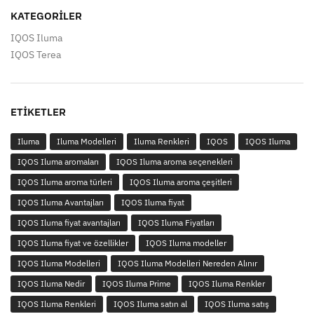
KATEGORILER
IQOS Iluma
IQOS Terea
ETIKETLER
Iluma
Iluma Modelleri
Iluma Renkleri
IQOS
IQOS Iluma
IQOS Iluma aromaları
IQOS Iluma aroma seçenekleri
IQOS Iluma aroma türleri
IQOS Iluma aroma çeşitleri
IQOS Iluma Avantajları
IQOS Iluma fiyat
IQOS Iluma fiyat avantajları
IQOS Iluma Fiyatları
IQOS Iluma fiyat ve özellikler
IQOS Iluma modeller
IQOS Iluma Modelleri
IQOS Iluma Modelleri Nereden Alınır
IQOS Iluma Nedir
IQOS Iluma Prime
IQOS Iluma Renkler
IQOS Iluma Renkleri
IQOS Iluma satın al
IQOS Iluma satış