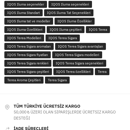
IQOS Iluma seçenekler
IQOS Iluma seçenekleri
IQOS Iluma Standart
IQOS Iluma Tat Seçenekleri
IQOS Iluma tat ve modeller
IQOS Iluma Özellikler
IQOS Iluma Özellikleri
IQOS Iluma çeşitleri
IQOS Terea
IQOS Terea Modelleri
IQOS Terea Sigara
IQOS Terea Sigara aromaları
IQOS Terea Sigara avantajları
IQOS Terea Sigara fiyatları
IQOS Terea Sigara modelleri
IQOS Terea Sigara renkleri
IQOS Terea Sigara seçenekleri
IQOS Terea Sigara çeşitleri
IQOS Terea özellikleri
Terea
Terea Aroma Çeşitleri
Terea Sigara
TÜM TÜRKİYE ÜCRETSİZ KARGO
50,000 ₺ ÜZERİ OLAN SİPARİŞLERDE ÜCRETSİZ KARGO
DESTEĞİ
İADE SÜREÇLERİ