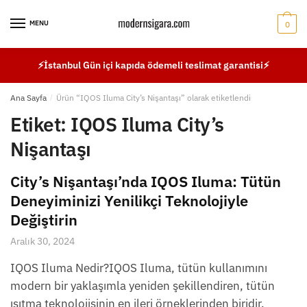
Skip
Skip
to
to
MENU
0
navigation
content
⚡İstanbul Gün içi kapıda ödemeli teslimat garantisi⚡
Ana Sayfa
/
Ürün “IQOS Iluma City’s Nişantaşı” olarak etiketlendi
Etiket:
IQOS Iluma City’s
Nişantaşı
City’s Nişantaşı’nda IQOS Iluma: Tütün
Deneyiminizi Yenilikçi Teknolojiyle
Değiştirin
Aralık 30, 2024
IQOS Iluma Nedir?IQOS Iluma, tütün kullanımını
modern bir yaklaşımla yeniden şekillendiren, tütün
ısıtma teknolojisinin en ileri örneklerinden biridir.