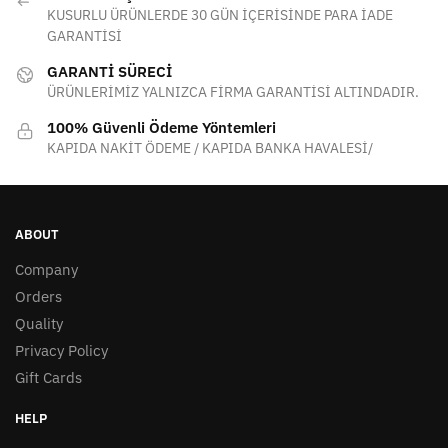
KUSURLU ÜRÜNLERDE 30 GÜN İÇERİSİNDE PARA İADE
GARANTİSİ
GARANTİ SÜRECİ
ÜRÜNLERİMİZ YALNIZCA FİRMA GARANTİSİ ALTINDADIR.
100% Güvenli Ödeme Yöntemleri
KAPIDA NAKİT ÖDEME / KAPIDA BANKA HAVALESİ/
ABOUT
Company
Orders
Quality
Privacy Policy
Gift Cards
HELP