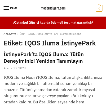
Skip
Skip
to
to
MENU
0
navigation
content
⚡İstanbul Gün içi kapıda ödemeli teslimat garantisi⚡
Ana Sayfa
/
Ürün “IQOS Iluma İstinyePark” olarak etiketlendi
Etiket:
IQOS Iluma İstinyePark
İstinyePark’ta IQOS Iluma: Tütün
Deneyiminizi Yeniden Tanımlayın
Aralık 30, 2024
IQOS Iluma Nedir?IQOS Iluma, tütün alışkanlıklarınıza
modern ve sağlıklı bir alternatif sunan yenilikçi bir
cihazdır. Tütünü yakmadan ısıtarak zararlı kimyasal
oluşumunu azaltır ve çevreye yayılan kötü kokuyu
ortadan kaldırır. Bu özellikleri sayesinde hem