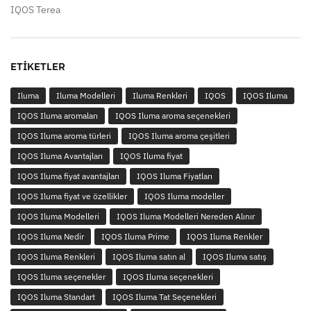
IQOS Terea
ETIKETLER
Iluma
Iluma Modelleri
Iluma Renkleri
IQOS
IQOS Iluma
IQOS Iluma aromaları
IQOS Iluma aroma seçenekleri
IQOS Iluma aroma türleri
IQOS Iluma aroma çeşitleri
IQOS Iluma Avantajları
IQOS Iluma fiyat
IQOS Iluma fiyat avantajları
IQOS Iluma Fiyatları
IQOS Iluma fiyat ve özellikler
IQOS Iluma modeller
IQOS Iluma Modelleri
IQOS Iluma Modelleri Nereden Alınır
IQOS Iluma Nedir
IQOS Iluma Prime
IQOS Iluma Renkler
IQOS Iluma Renkleri
IQOS Iluma satın al
IQOS Iluma satış
IQOS Iluma seçenekler
IQOS Iluma seçenekleri
IQOS Iluma Standart
IQOS Iluma Tat Seçenekleri