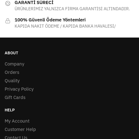
GARANTİ SÜRECİ
ÜRÜNLERİMİZ YALNIZCA FİRMA GARANTİSİ ALTINDADIR.
100% Güvenli Ödeme Yöntemleri
KAPIDA NAKİT ÖDEME / KAPIDA BANKA HAVALESİ/
ABOUT
Company
Orders
Quality
Privacy Policy
Gift Cards
HELP
My Account
Customer Help
Contact Us