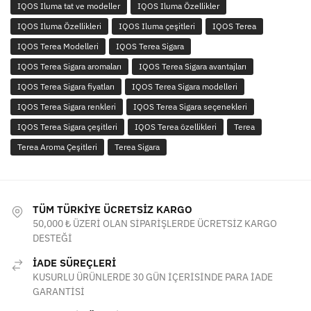
IQOS Iluma tat ve modeller
IQOS Iluma Özellikler
IQOS Iluma Özellikleri
IQOS Iluma çeşitleri
IQOS Terea
IQOS Terea Modelleri
IQOS Terea Sigara
IQOS Terea Sigara aromaları
IQOS Terea Sigara avantajları
IQOS Terea Sigara fiyatları
IQOS Terea Sigara modelleri
IQOS Terea Sigara renkleri
IQOS Terea Sigara seçenekleri
IQOS Terea Sigara çeşitleri
IQOS Terea özellikleri
Terea
Terea Aroma Çeşitleri
Terea Sigara
TÜM TÜRKİYE ÜCRETSİZ KARGO
50,000 ₺ ÜZERİ OLAN SİPARİŞLERDE ÜCRETSİZ KARGO
DESTEĞİ
İADE SÜREÇLERİ
KUSURLU ÜRÜNLERDE 30 GÜN İÇERİSİNDE PARA İADE
GARANTİSİ