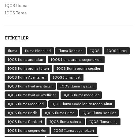
IQOS Iluma
IQOS Terea
ETIKETLER
Iluma
Iluma Modelleri
Iluma Renkleri
IQOS
IQOS Iluma
IQOS Iluma aromaları
IQOS Iluma aroma seçenekleri
IQOS Iluma aroma türleri
IQOS Iluma aroma çeşitleri
IQOS Iluma Avantajları
IQOS Iluma fiyat
IQOS Iluma fiyat avantajları
IQOS Iluma Fiyatları
IQOS Iluma fiyat ve özellikler
IQOS Iluma modeller
IQOS Iluma Modelleri
IQOS Iluma Modelleri Nereden Alınır
IQOS Iluma Nedir
IQOS Iluma Prime
IQOS Iluma Renkler
IQOS Iluma Renkleri
IQOS Iluma satın al
IQOS Iluma satış
IQOS Iluma seçenekler
IQOS Iluma seçenekleri