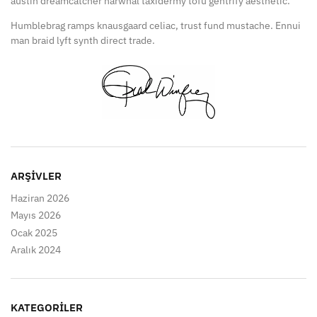
austin dreamcatcher narwhal taxidermy tofu gentrify aesthetic.
Humblebrag ramps knausgaard celiac, trust fund mustache. Ennui
man braid lyft synth direct trade.
ARŞIVLER
Haziran 2026
Mayıs 2026
Ocak 2025
Aralık 2024
KATEGORILER