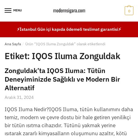
Skip
Skip
to
to
MENU
0
navigation
content
⚡İstanbul Gün içi kapıda ödemeli teslimat garantisi⚡
Ana Sayfa
/
Ürün “IQOS Iluma Zonguldak” olarak etiketlendi
Etiket:
IQOS Iluma Zonguldak
Zonguldak’ta IQOS Iluma: Tütün
Deneyiminizde Sağlıklı ve Modern Bir
Alternatif
Aralık 31, 2024
IQOS Iluma Nedir?IQOS Iluma, tütün kullanımını daha
temiz, modern ve çevre dostu bir hale getiren yenilikçi
bir tütün ısıtma cihazıdır. Tütünü yakmak yerine
ısıtarak zararlı kimyasalların oluşumunu azaltır, kötü