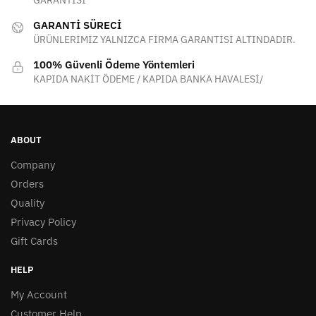
GARANTİSİ
GARANTİ SÜRECİ
ÜRÜNLERİMİZ YALNIZCA FİRMA GARANTİSİ ALTINDADIR.
100% Güvenli Ödeme Yöntemleri
KAPIDA NAKİT ÖDEME / KAPIDA BANKA HAVALESİ/
ABOUT
Company
Orders
Quality
Privacy Policy
Gift Cards
HELP
My Account
Customer Help