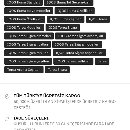
IQOS Iluma Standart
IQOS Iluma Tat Seçenekleri
IQOS Iluma tat ve modeller
IQOS Iluma Özellikler
IQOS Iluma Özellikleri
IQOS Iluma çeşitleri
IQOS Terea
IQOS Terea Modelleri
IQOS Terea Sigara
IQOS Terea Sigara aromaları
IQOS Terea Sigara avantajları
IQOS Terea Sigara fiyatları
IQOS Terea Sigara modelleri
IQOS Terea Sigara renkleri
IQOS Terea Sigara seçenekleri
IQOS Terea Sigara çeşitleri
IQOS Terea özellikleri
Terea
Terea Aroma Çeşitleri
Terea Sigara
TÜM TÜRKİYE ÜCRETSİZ KARGO
50,000 ₺ ÜZERİ OLAN SİPARİŞLERDE ÜCRETSİZ KARGO
DESTEĞİ
İADE SÜREÇLERİ
KUSURLU ÜRÜNLERDE 30 GÜN İÇERİSİNDE PARA İADE