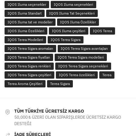
IQOS Iluma seçenekler
IQOS Iluma seçenekleri
IQOS Iluma Standart
IQOS Iluma Tat Seçenekleri
IQOS Iluma tat ve modeller
IQOS Iluma Özellikler
IQOS Iluma Özellikleri
IQOS Iluma çeşitleri
IQOS Terea
IQOS Terea Modelleri
IQOS Terea Sigara
IQOS Terea Sigara aromaları
IQOS Terea Sigara avantajları
IQOS Terea Sigara fiyatları
IQOS Terea Sigara modelleri
IQOS Terea Sigara renkleri
IQOS Terea Sigara seçenekleri
IQOS Terea Sigara çeşitleri
IQOS Terea özellikleri
Terea
Terea Aroma Çeşitleri
Terea Sigara
TÜM TÜRKİYE ÜCRETSİZ KARGO
50,000 ₺ ÜZERİ OLAN SİPARİŞLERDE ÜCRETSİZ KARGO
DESTEĞİ
İADE SÜREÇLERİ