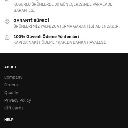
KUSURLU ÜRÜNLERDE 30 GÜN İÇERİSİNDE PARA İADE
GARANTİSİ
GARANTİ SÜRECİ
ÜRÜNLERİMİZ YALNIZCA FİRMA GARANTİSİ ALTINDADIR.
100% Güvenli Ödeme Yöntemleri
KAPIDA NAKİT ÖDEME / KAPIDA BANKA HAVALESİ/
ABOUT
Company
Orders
Quality
Privacy Policy
Gift Cards
HELP