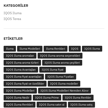
KATEGORILER
IQOS Iluma
IQOS Terea
ETIKETLER
Iluma
Iluma Modelleri
Iluma Renkleri
IQOS
IQOS Iluma
IQOS Iluma aromaları
IQOS Iluma aroma seçenekleri
IQOS Iluma aroma türleri
IQOS Iluma aroma çeşitleri
IQOS Iluma Avantajları
IQOS Iluma fiyat
IQOS Iluma fiyat avantajları
IQOS Iluma Fiyatları
IQOS Iluma fiyat ve özellikler
IQOS Iluma modeller
IQOS Iluma Modelleri
IQOS Iluma Modelleri Nereden Alınır
IQOS Iluma Nedir
IQOS Iluma Prime
IQOS Iluma Renkler
IQOS Iluma Renkleri
IQOS Iluma satın al
IQOS Iluma satış