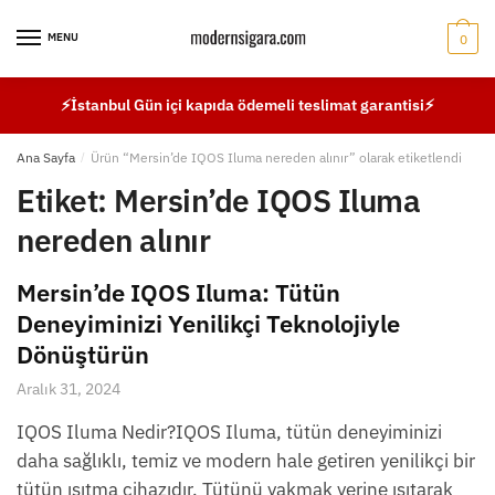
Skip
Skip
to
to
MENU
0
navigation
content
⚡İstanbul Gün içi kapıda ödemeli teslimat garantisi⚡
Ana Sayfa
/
Ürün “Mersin’de IQOS Iluma nereden alınır” olarak etiketlendi
Etiket:
Mersin’de IQOS Iluma
nereden alınır
Mersin’de IQOS Iluma: Tütün
Deneyiminizi Yenilikçi Teknolojiyle
Dönüştürün
Aralık 31, 2024
IQOS Iluma Nedir?IQOS Iluma, tütün deneyiminizi
daha sağlıklı, temiz ve modern hale getiren yenilikçi bir
tütün ısıtma cihazıdır. Tütünü yakmak yerine ısıtarak