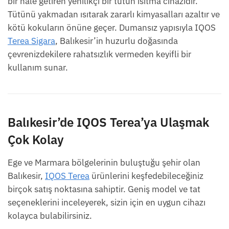
bir hale getiren yenilikçi bir tütün ısıtma cihazıdır.
Tütünü yakmadan ısıtarak zararlı kimyasalları azaltır ve
kötü kokuların önüne geçer. Dumansız yapısıyla IQOS
Terea Sigara
, Balıkesir’in huzurlu doğasında
çevrenizdekilere rahatsızlık vermeden keyifli bir
kullanım sunar.
Balıkesir’de IQOS Terea’ya Ulaşmak
Çok Kolay
Ege ve Marmara bölgelerinin buluştuğu şehir olan
Balıkesir,
IQOS Terea
ürünlerini keşfedebileceğiniz
birçok satış noktasına sahiptir. Geniş model ve tat
seçeneklerini inceleyerek, sizin için en uygun cihazı
kolayca bulabilirsiniz.