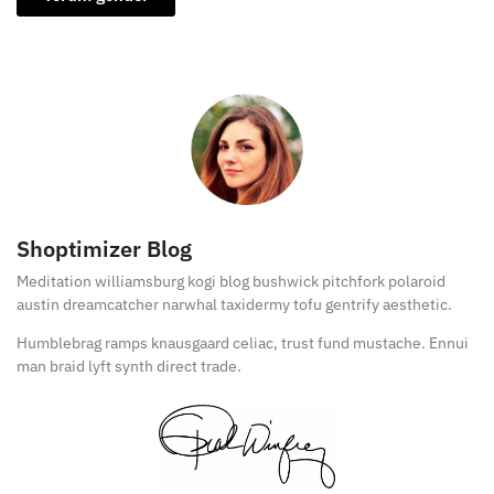
Shoptimizer Blog
Meditation williamsburg kogi blog bushwick pitchfork polaroid
austin dreamcatcher narwhal taxidermy tofu gentrify aesthetic.
Humblebrag ramps knausgaard celiac, trust fund mustache. Ennui
man braid lyft synth direct trade.