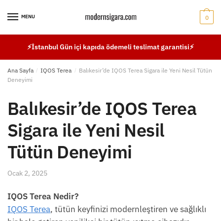
Skip
Skip
to
to
MENU
0
navigation
content
⚡İstanbul Gün içi kapıda ödemeli teslimat garantisi⚡
Ana Sayfa
/
IQOS Terea
/
Balıkesir’de IQOS Terea Sigara ile Yeni Nesil Tütün
Deneyimi
Balıkesir’de IQOS Terea
Sigara ile Yeni Nesil
Tütün Deneyimi
Ocak 2, 2025
IQOS Terea Nedir?
IQOS Terea
, tütün keyfinizi modernleştiren ve sağlıklı