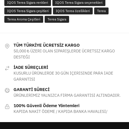
IQOS Terea Sigara renkleri
IQOS Terea Sigara seçenekleri
IQOS Terea Sigara çeşitleri
IQOS Terea özellikleri
Terea
Terea Aroma Çeşitleri
Terea Sigara
TÜM TÜRKİYE ÜCRETSİZ KARGO
50,000 ₺ ÜZERİ OLAN SİPARİŞLERDE ÜCRETSİZ KARGO
DESTEĞİ
İADE SÜREÇLERİ
KUSURLU ÜRÜNLERDE 30 GÜN İÇERİSİNDE PARA İADE
GARANTİSİ
GARANTİ SÜRECİ
ÜRÜNLERİMİZ YALNIZCA FİRMA GARANTİSİ ALTINDADIR.
100% Güvenli Ödeme Yöntemleri
KAPIDA NAKİT ÖDEME / KAPIDA BANKA HAVALESİ/