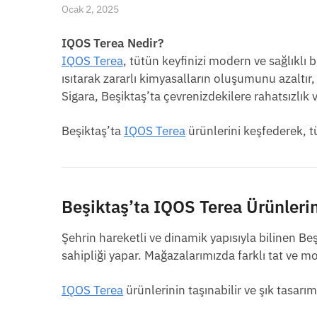
Ocak 2, 2025
IQOS Terea Nedir?
IQOS Terea
, tütün keyfinizi modern ve sağlıklı 
ısıtarak zararlı kimyasalların oluşumunu azaltı
Sigara, Beşiktaş’ta çevrenizdekilere rahatsızlı
Beşiktaş’ta
IQOS Terea
ürünlerini keşfederek, t
Beşiktaş’ta IQOS Terea Ürünler
Şehrin hareketli ve dinamik yapısıyla bilinen Be
sahipliği yapar. Mağazalarımızda farklı tat ve m
IQOS Terea
ürünlerinin taşınabilir ve şık tasar