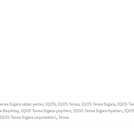
erea Sigara satan yerler
,
IQOS
,
IQOS Terea
,
IQOS Terea Sigara
,
IQOS Ter
a Beşiktaş
,
IQOS Terea Sigara çeşitleri
,
IQOS Terea Sigara fiyatları
,
IQOS
IQOS Terea Sigara seçenekleri
,
Terea