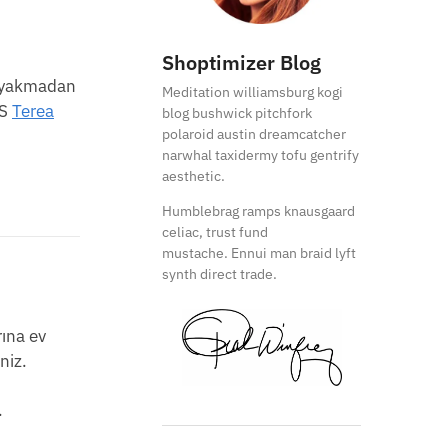
Shoptimizer Blog
nü yakmadan
Meditation williamsburg kogi
OS
Terea
blog bushwick pitchfork
polaroid austin dreamcatcher
narwhal taxidermy tofu gentrify
aesthetic.
Humblebrag ramps knausgaard
celiac, trust fund
mustache. Ennui man braid lyft
synth direct trade.
rına ev
niz.
.