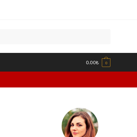
0.00
₺
0