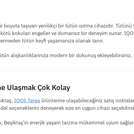
bir boyuta taşıyan yenilikçi bir tütün ısıtma cihazıdır. Tütü
r, kötü kokuları engeller ve dumansız bir deneyim sunar. IQ
k vermeden tütün keyfi yaşamanıza olanak tanır.
ütün alışkanlıklarınıza modern bir dokunuş ekleyebilirsiniz.
ine Ulaşmak Çok Kolay
şiktaş,
IQOS Terea
ürünlerine ulaşabileceğiniz satış noktala
odel seçeneklerini deneyerek size en uygun cihazı seçebilirsi
ımı, Beşiktaş’ın enerjik yaşam tarzına mükemmel uyum sağlar