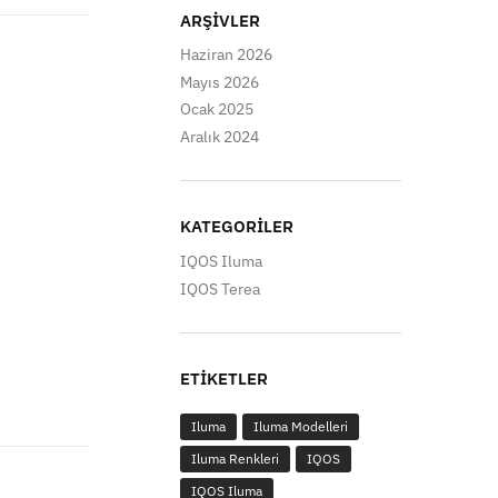
ARŞIVLER
Haziran 2026
Mayıs 2026
Ocak 2025
Aralık 2024
KATEGORILER
IQOS Iluma
IQOS Terea
ETIKETLER
Iluma
Iluma Modelleri
Iluma Renkleri
IQOS
IQOS Iluma