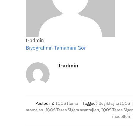
t-admin
Biyografinin Tamamını Gör
t-admin
Posted in:
IQOS Iluma
Tagged:
Beşiktaş'ta IQOS T
aromaları
,
IQOS Terea Sigara avantajları
,
IQOS Terea Sigar
modelleri
,