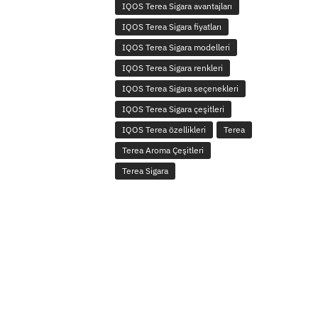
IQOS Terea Sigara avantajları
IQOS Terea Sigara fiyatları
IQOS Terea Sigara modelleri
IQOS Terea Sigara renkleri
IQOS Terea Sigara seçenekleri
IQOS Terea Sigara çeşitleri
IQOS Terea özellikleri
Terea
Terea Aroma Çeşitleri
Terea Sigara