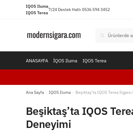
Skip
Skip
IQOS Iluma
7/24 Destek Hattı 0536 594 3452
to
to
IQOS Terea
navigation
content
Ara:
Ara
ANASAYFA
İQOS Iluma
IQOS Terea
Ana Sayfa
IQOS Iluma
Beşiktaş’ta IQOS Terea Sigara 
/
/
Beşiktaş’ta IQOS Terea
Deneyimi