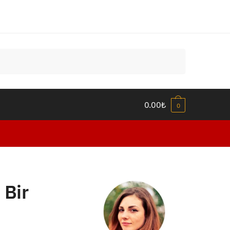
0.00
₺
0
 Bir