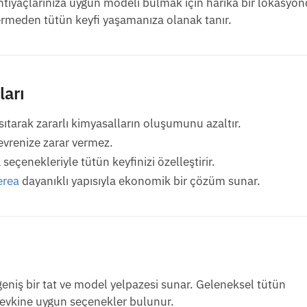
tiyaçlarınıza uygun modeli bulmak için harika bir lokasyon
ermeden tütün keyfi yaşamanıza olanak tanır.
ları
tarak zararlı kimyasalların oluşumunu azaltır.
vrenize zarar vermez.
eçenekleriyle tütün keyfinizi özelleştirir.
erea
dayanıklı yapısıyla ekonomik bir çözüm sunar.
n geniş bir tat ve model yelpazesi sunar. Geleneksel tütün
 zevkine uygun seçenekler bulunur.