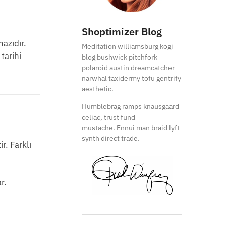
Shoptimizer Blog
hazıdır.
Meditation williamsburg kogi
tarihi
blog bushwick pitchfork
polaroid austin dreamcatcher
narwhal taxidermy tofu gentrify
aesthetic.
Humblebrag ramps knausgaard
celiac, trust fund
mustache. Ennui man braid lyft
synth direct trade.
r. Farklı
r.