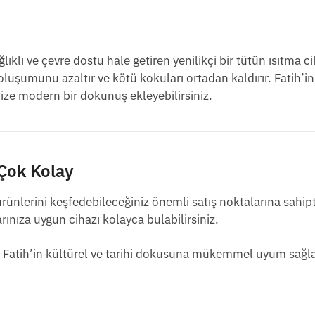
ıklı ve çevre dostu hale getiren yenilikçi bir tütün ısıtma ci
luşumunu azaltır ve kötü kokuları ortadan kaldırır. Fatih’in 
nize modern bir dokunuş ekleyebilirsiniz.
 Çok Kolay
rünlerini keşfedebileceğiniz önemli satış noktalarına sahipti
rınıza uygun cihazı kolayca bulabilirsiniz.
mı, Fatih’in kültürel ve tarihi dokusuna mükemmel uyum sağla