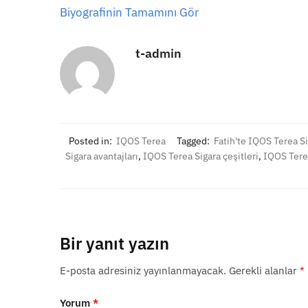
Biyografinin Tamamını Gör
t-admin
Posted in:
IQOS Terea
Tagged:
Fatih'te IQOS Terea Si
Sigara avantajları
,
IQOS Terea Sigara çeşitleri
,
IQOS Terea
Bir yanıt yazın
E-posta adresiniz yayınlanmayacak.
Gerekli alanlar
*
Yorum
*