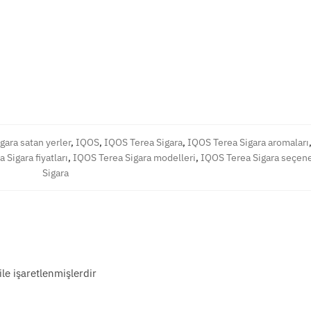
gara satan yerler
,
IQOS
,
IQOS Terea Sigara
,
IQOS Terea Sigara aromaları
 Sigara fiyatları
,
IQOS Terea Sigara modelleri
,
IQOS Terea Sigara seçene
Sigara
ile işaretlenmişlerdir