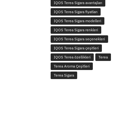
IQOS Terea Sigara avantajları
IQOS Terea Sigara fiyatları
IQOS Terea Sigara modelleri
IQOS Terea Sigara renkleri
IQOS Terea Sigara seçenekleri
IQOS Terea Sigara çeşitleri
IQOS Terea özellikleri
Terea
Terea Aroma Çeşitleri
Terea Sigara