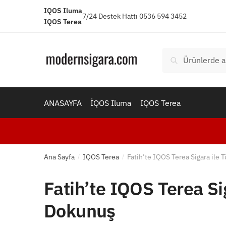
Skip
Skip
IQOS Iluma
7/24 Destek Hattı 0536 594 3452
to
to
IQOS Terea
navigation
content
Ara:
Ara
ANASAYFA
İQOS Iluma
IQOS Terea
Ana Sayfa
IQOS Terea
Fatih’te IQOS Terea Sigara ile 
/
/
Fatih’te IQOS Terea Si
Dokunuş