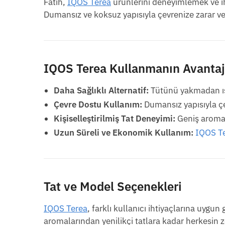
Fatih,
IQOS Terea
ürünlerini deneyimlemek ve ih
Dumansız ve koksuz yapısıyla çevrenize zarar v
IQOS Terea Kullanmanın Avantaj
Daha Sağlıklı Alternatif:
Tütünü yakmadan ısı
Çevre Dostu Kullanım:
Dumansız yapısıyla çe
Kişiselleştirilmiş Tat Deneyimi:
Geniş aroma s
Uzun Süreli ve Ekonomik Kullanım:
IQOS T
Tat ve Model Seçenekleri
IQOS Terea
, farklı kullanıcı ihtiyaçlarına uygu
aromalarından yenilikçi tatlara kadar herkesin