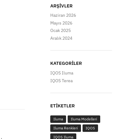
ARŞIVLER
Haziran 2026
Mayıs 2026
Ocak 2025
Aralık 2024
KATEGORILER
IQOS Iluma
IQOS Terea
ETIKETLER
Iluma
Iluma Modelleri
Iluma Renkleri
IQOS
IQOS Iluma