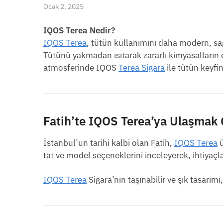
Ocak 2, 2025
IQOS Terea Nedir?
IQOS Terea
, tütün kullanımını daha modern, sağl
Tütünü yakmadan ısıtarak zararlı kimyasalların o
atmosferinde IQOS
Terea Sigara
ile tütün keyfi
Fatih’te IQOS Terea’ya Ulaşmak
İstanbul’un tarihi kalbi olan Fatih,
IQOS Terea
ü
tat ve model seçeneklerini inceleyerek, ihtiyaçla
IQOS Terea
Sigara’nın taşınabilir ve şık tasarı