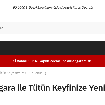
50.0000 ₺ Üzeri
Siparişlerinizde Ücretsiz Kargo Desteği
⚡İstanbul Gün içi kapıda ödemeli teslimat garantisi⚡
Tütün Keyfinize Yeni Bir Dokunuş
gara ile Tütün Keyfinize Yeni