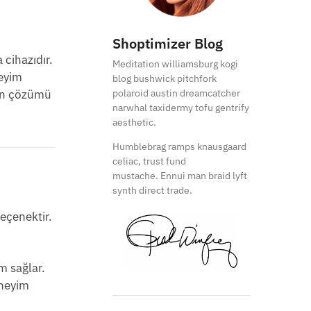
Shoptimizer Blog
 cihazıdır.
Meditation williamsburg kogi
neyim
blog bushwick pitchfork
tün çözümü
polaroid austin dreamcatcher
narwhal taxidermy tofu gentrify
aesthetic.
Humblebrag ramps knausgaard
celiac, trust fund
mustache. Ennui man braid lyft
synth direct trade.
eçenektir.
m sağlar.
eneyim