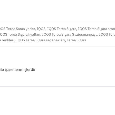
OS Terea Satan yerler
,
IQOS
,
IQOS Terea Sigara
,
IQOS Terea Sigara arom
IQOS Terea Sigara fiyatları
,
IQOS Terea Sigara Gaziosmanpaşa
,
IQOS Tere
 renkleri
,
IQOS Terea Sigara seçenekleri
,
Terea Sigara
ile işaretlenmişlerdir