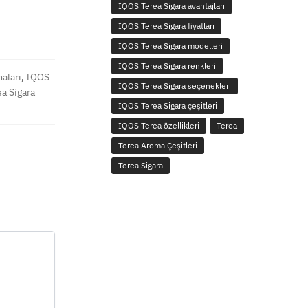
IQOS Terea Sigara avantajları
IQOS Terea Sigara fiyatları
IQOS Terea Sigara modelleri
IQOS Terea Sigara renkleri
aları
,
IQOS
IQOS Terea Sigara seçenekleri
a Sigara
IQOS Terea Sigara çeşitleri
IQOS Terea özellikleri
Terea
Terea Aroma Çeşitleri
Terea Sigara