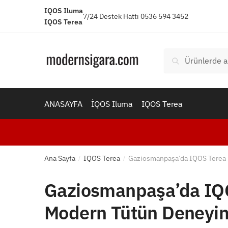
Skip
Skip
IQOS Iluma
7/24 Destek Hattı 0536 594 3452
to
to
IQOS Terea
navigation
content
Ara:
Ara
ANASAYFA
İQOS Iluma
IQOS Terea
Ana Sayfa
IQOS Terea
Gaziosmanpaşa’da IQOS Terea 
/
/
Gaziosmanpaşa’da IQO
Modern Tütün Deneyi