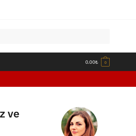
0.00
₺
0
z ve