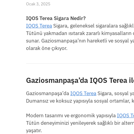
Ocak 3, 2025
IQOS Terea Sigara Nedir?
IQOS Terea
Sigara, geleneksel sigaralara sağlıklı
Tütünü yakmadan ısıtarak zararlı kimyasalların
sunar. Gaziosmanpaşa’nın hareketli ve sosyal
olarak öne çıkıyor.
Gaziosmanpaşa’da IQOS Terea ile
Gaziosmanpaşa’da
IQOS Terea
Sigara, sosyal 
Dumansız ve koksuz yapısıyla sosyal ortamlar, kaf
Modern tasarımı ve ergonomik yapısıyla
IQOS T
Tütün deneyiminizi yenileyerek sağlıklı bir alte
yaşatır.