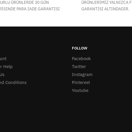
URLU ÜRÜNLERDE 30 GÜN
ÜRÜNLERİMİZ YALNIZCA 
RİSİNDE PARA İADE GARANTİSİ
GARANTİSİ ALTINDADIR.
FOLLOW
unt
Facebook
r Help
Twitter
Us
Instagram
nd Conditions
Pinterest
Youtube