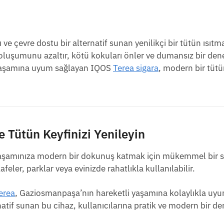
 ve çevre dostu bir alternatif sunan yenilikçi bir tütün ısıtma
 oluşumunu azaltır, kötü kokuları önler ve dumansız bir de
 yaşamına uyum sağlayan IQOS
Terea sigara
, modern bir tü
 Tütün Keyfinizi Yenileyin
yaşamınıza modern bir dokunuş katmak için mükemmel bir s
eler, parklar veya evinizde rahatlıkla kullanılabilir.
erea
, Gaziosmanpaşa’nın hareketli yaşamına kolaylıkla uyu
rnatif sunan bu cihaz, kullanıcılarına pratik ve modern bir d