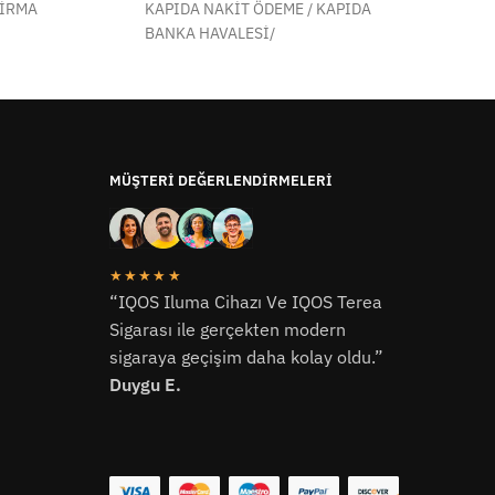
FİRMA
KAPIDA NAKİT ÖDEME / KAPIDA
BANKA HAVALESİ/
MÜŞTERI DEĞERLENDIRMELERI
★★★★★
“IQOS Iluma Cihazı Ve IQOS Terea
Sigarası ile gerçekten modern
sigaraya geçişim daha kolay oldu.”
Duygu E.