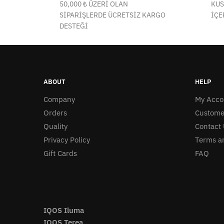
50,000 ₺ ÜZERİ OLAN
KUS
SİPARİŞLERDE ÜCRETSİZ KARGO
İÇE
DESTEĞİ
ABOUT
HELP
Company
My Acco
Orders
Custome
Quality
Contact 
Privacy Policy
Terms a
Gift Cards
FAQ
IQOS Iluma
IQOS Terea