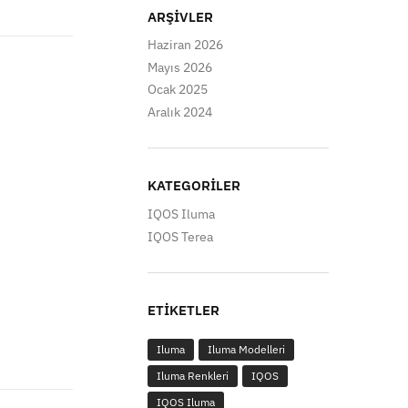
ARŞIVLER
Haziran 2026
Mayıs 2026
Ocak 2025
Aralık 2024
KATEGORILER
IQOS Iluma
IQOS Terea
ETIKETLER
Iluma
Iluma Modelleri
Iluma Renkleri
IQOS
IQOS Iluma