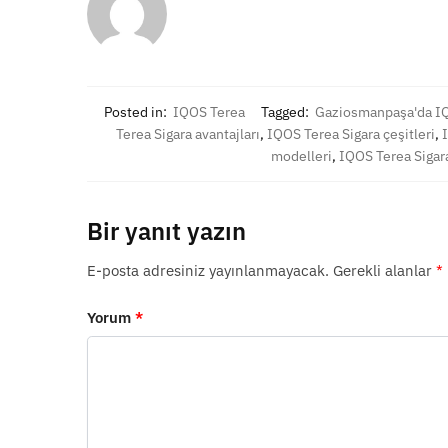
Posted in:
IQOS Terea
Tagged:
Gaziosmanpaşa'da IQ
Terea Sigara avantajları
,
IQOS Terea Sigara çeşitleri
,
modelleri
,
IQOS Terea Sigara
Bir yanıt yazın
E-posta adresiniz yayınlanmayacak.
Gerekli alanlar
*
Yorum
*