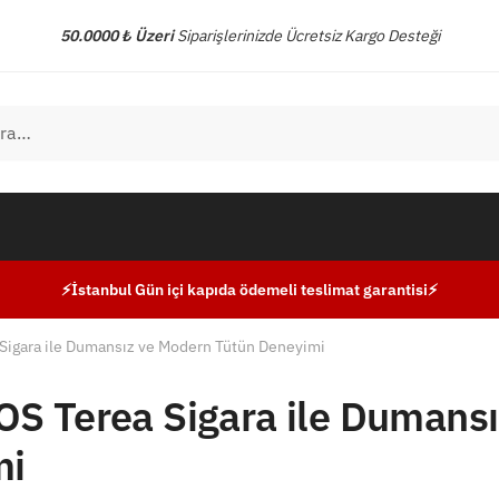
50.0000 ₺ Üzeri
Siparişlerinizde Ücretsiz Kargo Desteği
⚡İstanbul Gün içi kapıda ödemeli teslimat garantisi⚡
Sigara ile Dumansız ve Modern Tütün Deneyimi
S Terea Sigara ile Dumansı
mi