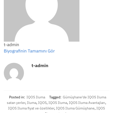
t-admin
Biyografinin Tamamını Gör
t-admin
Posted in:
IQOS Iluma
Tagged:
Gümüşhane'de IQOS Iluma
satan yerler
,
Iluma
,
IQOS
,
IQOS Iluma
,
IQOS Iluma Avantajları
,
IQOS Iluma fiyat ve özellikler
,
IQOS Iluma Gümüşhane
,
IQOS