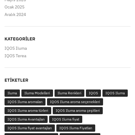
Ocak 2025
Aralık 2024
KATEGORILER
IQOS Iluma
IQOS Terea
ETIKETLER
Iluma
Iluma Modelleri
Iluma Renkleri
IQOS
IQOS Iluma
IQOS Iluma aromaları
IQOS Iluma aroma seçenekleri
IQOS Iluma aroma türleri
IQOS Iluma aroma çeşitleri
IQOS Iluma Avantajları
IQOS Iluma fiyat
IQOS Iluma fiyat avantajları
IQOS Iluma Fiyatları