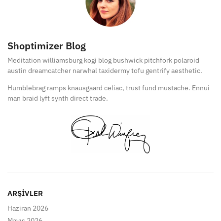
Shoptimizer Blog
Meditation williamsburg kogi blog bushwick pitchfork polaroid
austin dreamcatcher narwhal taxidermy tofu gentrify aesthetic.
Humblebrag ramps knausgaard celiac, trust fund mustache. Ennui
man braid lyft synth direct trade.
ARŞIVLER
Haziran 2026
Mayıs 2026