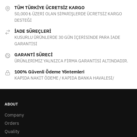
TÜM TÜRKİYE ÜCRETSİZ KARGO
50,000 ₺ ÜZERİ OLAN SİPARİŞLERDE ÜCRETSİZ KARGO
DESTEĞİ
İADE SÜREÇLERİ
KUSURLU ÜRÜNLERDE 30 GÜN İÇERİSİNDE PARA İADE
GARANTİSİ
GARANTİ SÜRECİ
ÜRÜNLERİMİZ YALNIZCA FİRMA GARANTİSİ ALTINDADIR.
100% Güvenli Ödeme Yöntemleri
KAPIDA NAKİT ÖDEME / KAPIDA BANKA HAVALESİ/
ABOUT
Company
Orders
Quality