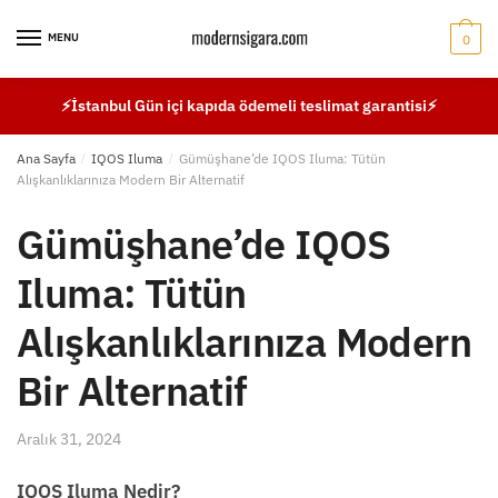
Skip
Skip
to
to
MENU
0
navigation
content
⚡İstanbul Gün içi kapıda ödemeli teslimat garantisi⚡
Ana Sayfa
/
IQOS Iluma
/
Gümüşhane’de IQOS Iluma: Tütün
Alışkanlıklarınıza Modern Bir Alternatif
Gümüşhane’de IQOS
Iluma: Tütün
Alışkanlıklarınıza Modern
Bir Alternatif
Aralık 31, 2024
IQOS Iluma Nedir?