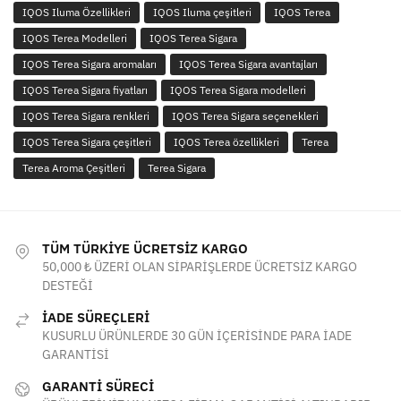
IQOS Iluma Özellikleri
IQOS Iluma çeşitleri
IQOS Terea
IQOS Terea Modelleri
IQOS Terea Sigara
IQOS Terea Sigara aromaları
IQOS Terea Sigara avantajları
IQOS Terea Sigara fiyatları
IQOS Terea Sigara modelleri
IQOS Terea Sigara renkleri
IQOS Terea Sigara seçenekleri
IQOS Terea Sigara çeşitleri
IQOS Terea özellikleri
Terea
Terea Aroma Çeşitleri
Terea Sigara
TÜM TÜRKİYE ÜCRETSİZ KARGO
50,000 ₺ ÜZERİ OLAN SİPARİŞLERDE ÜCRETSİZ KARGO
DESTEĞİ
İADE SÜREÇLERİ
KUSURLU ÜRÜNLERDE 30 GÜN İÇERİSİNDE PARA İADE
GARANTİSİ
GARANTİ SÜRECİ