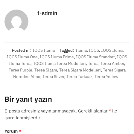
t-admin
Posted in:
IQOS Iluma
Tagged:
Iluma
,
IQOS
,
IQOS Iluma
,
IQOS Iluma One
,
IQOS Iluma Prime
,
IQOS Iluma Standart
,
IQOS
Iluma Terea
,
IQOS Iluma Terea Modelleri
,
Terea
,
Terea Amber
,
Terea Purple
,
Terea Sigara
,
Terea Sigara Modelleri
,
Terea Sigara
Nereden Alınır
,
Terea Silver
,
Terea Turkuaz
,
Terea Yellow
Bir yanıt yazın
E-posta adresiniz yayınlanmayacak.
Gerekli alanlar
*
ile
işaretlenmişlerdir
Yorum
*