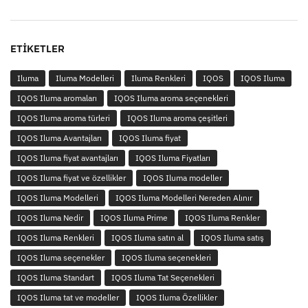
ETIKETLER
Iluma
Iluma Modelleri
Iluma Renkleri
IQOS
IQOS Iluma
IQOS Iluma aromaları
IQOS Iluma aroma seçenekleri
IQOS Iluma aroma türleri
IQOS Iluma aroma çeşitleri
IQOS Iluma Avantajları
IQOS Iluma fiyat
IQOS Iluma fiyat avantajları
IQOS Iluma Fiyatları
IQOS Iluma fiyat ve özellikler
IQOS Iluma modeller
IQOS Iluma Modelleri
IQOS Iluma Modelleri Nereden Alınır
IQOS Iluma Nedir
IQOS Iluma Prime
IQOS Iluma Renkler
IQOS Iluma Renkleri
IQOS Iluma satın al
IQOS Iluma satış
IQOS Iluma seçenekler
IQOS Iluma seçenekleri
IQOS Iluma Standart
IQOS Iluma Tat Seçenekleri
IQOS Iluma tat ve modeller
IQOS Iluma Özellikler