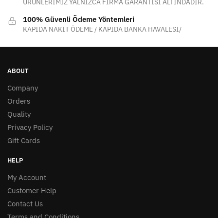
ÜRÜNLERİMİZ YALNIZCA FİRMA GARANTİSİ ALTINDADIR.
100% Güvenli Ödeme Yöntemleri
KAPIDA NAKİT ÖDEME / KAPIDA BANKA HAVALESİ/
ABOUT
Company
Orders
Quality
Privacy Policy
Gift Cards
HELP
My Account
Customer Help
Contact Us
Terms and Conditions