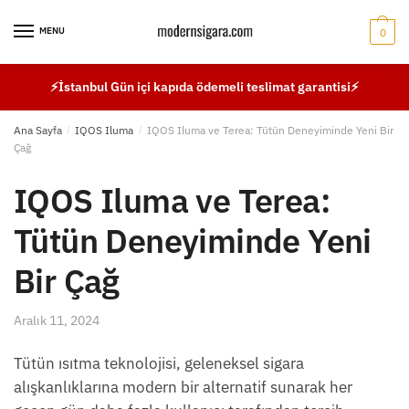
Skip
Skip
to
to
MENU
0
navigation
content
⚡İstanbul Gün içi kapıda ödemeli teslimat garantisi⚡
Ana Sayfa
/
IQOS Iluma
/
IQOS Iluma ve Terea: Tütün Deneyiminde Yeni Bir
Çağ
IQOS Iluma ve Terea:
Tütün Deneyiminde Yeni
Bir Çağ
Aralık 11, 2024
Tütün ısıtma teknolojisi, geleneksel sigara
alışkanlıklarına modern bir alternatif sunarak her