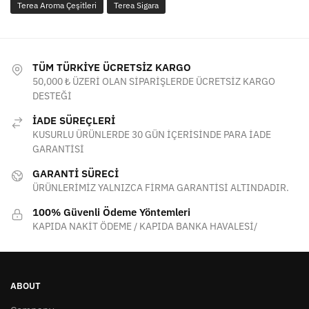
Terea Aroma Çeşitleri
Terea Sigara
TÜM TÜRKİYE ÜCRETSİZ KARGO
50,000 ₺ ÜZERİ OLAN SİPARİŞLERDE ÜCRETSİZ KARGO
DESTEĞİ
İADE SÜREÇLERİ
KUSURLU ÜRÜNLERDE 30 GÜN İÇERİSİNDE PARA İADE
GARANTİSİ
GARANTİ SÜRECİ
ÜRÜNLERİMİZ YALNIZCA FİRMA GARANTİSİ ALTINDADIR.
100% Güvenli Ödeme Yöntemleri
KAPIDA NAKİT ÖDEME / KAPIDA BANKA HAVALESİ/
ABOUT