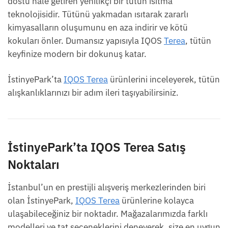
dostu hale getiren yenilikçi bir tütün ısıtma
teknolojisidir. Tütünü yakmadan ısıtarak zararlı
kimyasalların oluşumunu en aza indirir ve kötü
kokuları önler. Dumansız yapısıyla IQOS
Terea
, tütün
keyfinize modern bir dokunuş katar.
İstinyePark’ta
IQOS Terea
ürünlerini inceleyerek, tütün
alışkanlıklarınızı bir adım ileri taşıyabilirsiniz.
İstinyePark’ta IQOS Terea Satış
Noktaları
İstanbul’un en prestijli alışveriş merkezlerinden biri
olan İstinyePark,
IQOS Terea
ürünlerine kolayca
ulaşabileceğiniz bir noktadır. Mağazalarımızda farklı
modelleri ve tat seçeneklerini deneyerek, size en uygun