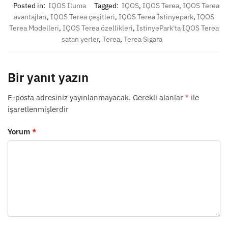
Posted in:
IQOS Iluma
Tagged:
IQOS
,
IQOS Terea
,
IQOS Terea
avantajları
,
IQOS Terea çeşitleri
,
IQOS Terea İstinyepark
,
IQOS
Terea Modelleri
,
IQOS Terea özellikleri
,
İstinyePark'ta IQOS Terea
satan yerler
,
Terea
,
Terea Sigara
Bir yanıt yazın
E-posta adresiniz yayınlanmayacak.
Gerekli alanlar
*
ile
işaretlenmişlerdir
Yorum
*