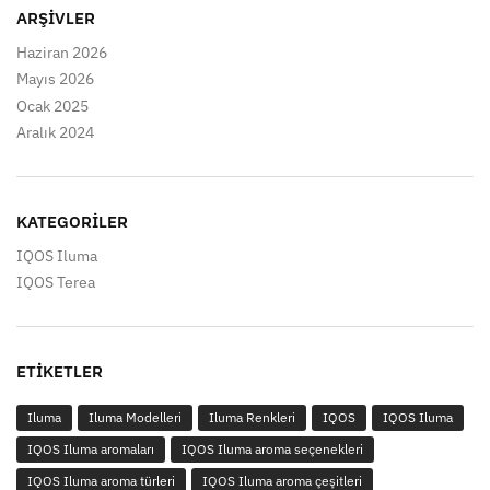
ARŞIVLER
Haziran 2026
Mayıs 2026
Ocak 2025
Aralık 2024
KATEGORILER
IQOS Iluma
IQOS Terea
ETIKETLER
Iluma
Iluma Modelleri
Iluma Renkleri
IQOS
IQOS Iluma
IQOS Iluma aromaları
IQOS Iluma aroma seçenekleri
IQOS Iluma aroma türleri
IQOS Iluma aroma çeşitleri