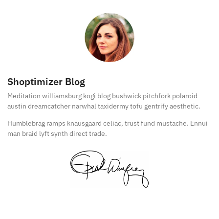
Shoptimizer Blog
Meditation williamsburg kogi blog bushwick pitchfork polaroid
austin dreamcatcher narwhal taxidermy tofu gentrify aesthetic.
Humblebrag ramps knausgaard celiac, trust fund mustache. Ennui
man braid lyft synth direct trade.