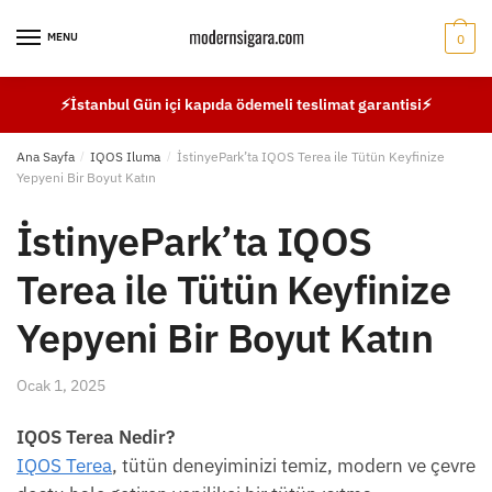
Skip
Skip
to
to
MENU
0
navigation
content
⚡İstanbul Gün içi kapıda ödemeli teslimat garantisi⚡
Ana Sayfa
/
IQOS Iluma
/
İstinyePark’ta IQOS Terea ile Tütün Keyfinize
Yepyeni Bir Boyut Katın
İstinyePark’ta IQOS
Terea ile Tütün Keyfinize
Yepyeni Bir Boyut Katın
Ocak 1, 2025
IQOS Terea Nedir?
IQOS Terea
, tütün deneyiminizi temiz, modern ve çevre