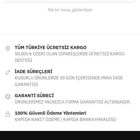
ürün
Tek bir sonuç gösteriliyor
sayfasından
seçilebilir
TÜM TÜRKİYE ÜCRETSİZ KARGO
50,000 ₺ ÜZERİ OLAN SİPARİŞLERDE ÜCRETSİZ KARGO
DESTEĞİ
İADE SÜREÇLERİ
KUSURLU ÜRÜNLERDE 30 GÜN İÇERİSİNDE PARA İADE
GARANTİSİ
GARANTİ SÜRECİ
ÜRÜNLERİMİZ YALNIZCA FİRMA GARANTİSİ ALTINDADIR.
100% Güvenli Ödeme Yöntemleri
KAPIDA NAKİT ÖDEME / KAPIDA BANKA HAVALESİ/