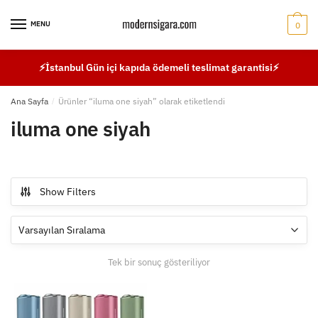
Skip
Skip
to
to
MENU
0
navigation
content
⚡İstanbul Gün içi kapıda ödemeli teslimat garantisi⚡
Ana Sayfa
/
Ürünler “iluma one siyah” olarak etiketlendi
iluma one siyah
Show Filters
Tek bir sonuç gösteriliyor