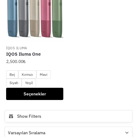
İQOS ILUMA
IQOS Iluma One
2,500.00
₺
Bej
Kırmızı
Mavi
Siyah
Yeşil
Bu
Seçenekler
ürünün
birden
fazla
Show Filters
varyasyonu
var.
Seçenekler