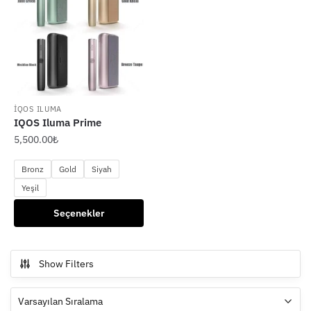
İQOS ILUMA
IQOS Iluma Prime
5,500.00
₺
Bronz
Gold
Siyah
Yeşil
Bu
Seçenekler
ürünün
birden
fazla
Show Filters
varyasyonu
var.
Seçenekler