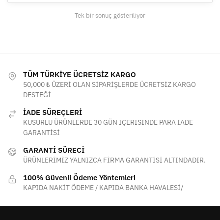
ürün
Tek bir sonuç gösteriliyor
sayfasından
seçilebilir
TÜM TÜRKİYE ÜCRETSİZ KARGO
50,000 ₺ ÜZERİ OLAN SİPARİŞLERDE ÜCRETSİZ KARGO
DESTEĞİ
İADE SÜREÇLERİ
KUSURLU ÜRÜNLERDE 30 GÜN İÇERİSİNDE PARA İADE
GARANTİSİ
GARANTİ SÜRECİ
ÜRÜNLERİMİZ YALNIZCA FİRMA GARANTİSİ ALTINDADIR.
100% Güvenli Ödeme Yöntemleri
KAPIDA NAKİT ÖDEME / KAPIDA BANKA HAVALESİ/