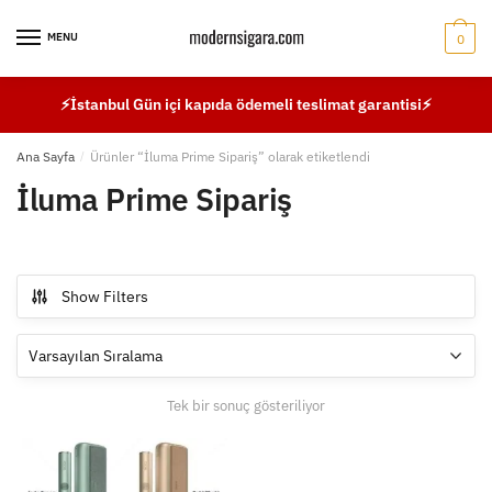
Skip
Skip
to
to
MENU
0
navigation
content
⚡İstanbul Gün içi kapıda ödemeli teslimat garantisi⚡
Ana Sayfa
/
Ürünler “İluma Prime Sipariş” olarak etiketlendi
İluma Prime Sipariş
Show Filters
Tek bir sonuç gösteriliyor