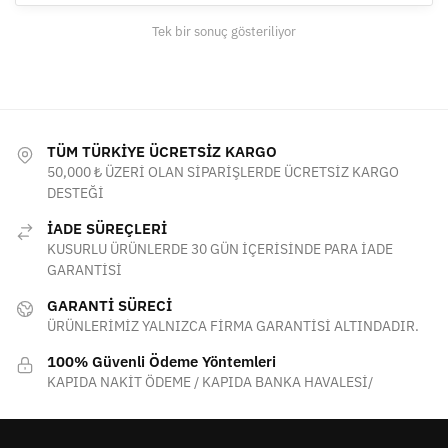
ürün
Tek bir sonuç gösteriliyor
sayfasından
seçilebilir
TÜM TÜRKİYE ÜCRETSİZ KARGO
50,000 ₺ ÜZERİ OLAN SİPARİŞLERDE ÜCRETSİZ KARGO
DESTEĞİ
İADE SÜREÇLERİ
KUSURLU ÜRÜNLERDE 30 GÜN İÇERİSİNDE PARA İADE
GARANTİSİ
GARANTİ SÜRECİ
ÜRÜNLERİMİZ YALNIZCA FİRMA GARANTİSİ ALTINDADIR.
100% Güvenli Ödeme Yöntemleri
KAPIDA NAKİT ÖDEME / KAPIDA BANKA HAVALESİ/