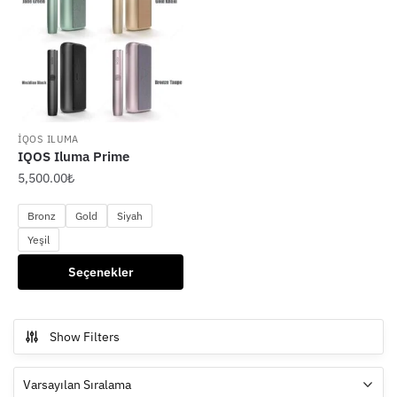
İQOS ILUMA
IQOS Iluma Prime
5,500.00
₺
Bronz
Gold
Siyah
Yeşil
Bu
Seçenekler
ürünün
birden
fazla
Show Filters
varyasyonu
var.
Seçenekler