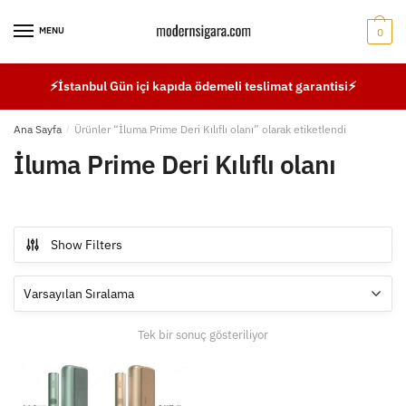
Skip
Skip
to
to
MENU
0
navigation
content
⚡İstanbul Gün içi kapıda ödemeli teslimat garantisi⚡
Ana Sayfa
/
Ürünler “İluma Prime Deri Kılıflı olanı” olarak etiketlendi
İluma Prime Deri Kılıflı olanı
Show Filters
Tek bir sonuç gösteriliyor