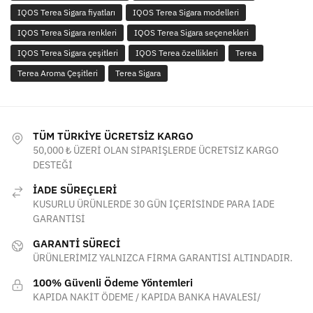
IQOS Terea Sigara fiyatları
IQOS Terea Sigara modelleri
IQOS Terea Sigara renkleri
IQOS Terea Sigara seçenekleri
IQOS Terea Sigara çeşitleri
IQOS Terea özellikleri
Terea
Terea Aroma Çeşitleri
Terea Sigara
TÜM TÜRKİYE ÜCRETSİZ KARGO
50,000 ₺ ÜZERİ OLAN SİPARİŞLERDE ÜCRETSİZ KARGO
DESTEĞİ
İADE SÜREÇLERİ
KUSURLU ÜRÜNLERDE 30 GÜN İÇERİSİNDE PARA İADE
GARANTİSİ
GARANTİ SÜRECİ
ÜRÜNLERİMİZ YALNIZCA FİRMA GARANTİSİ ALTINDADIR.
100% Güvenli Ödeme Yöntemleri
KAPIDA NAKİT ÖDEME / KAPIDA BANKA HAVALESİ/