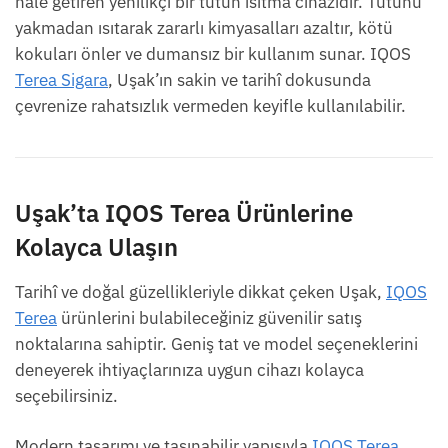
hale getiren yenilikçi bir tütün ısıtma cihazıdır. Tütünü
yakmadan ısıtarak zararlı kimyasalları azaltır, kötü
kokuları önler ve dumansız bir kullanım sunar. IQOS
Terea Sigara
, Uşak’ın sakin ve tarihî dokusunda
çevrenize rahatsızlık vermeden keyifle kullanılabilir.
Uşak’ta IQOS Terea Ürünlerine
Kolayca Ulaşın
Tarihî ve doğal güzellikleriyle dikkat çeken Uşak,
IQOS
Terea
ürünlerini bulabileceğiniz güvenilir satış
noktalarına sahiptir. Geniş tat ve model seçeneklerini
deneyerek ihtiyaçlarınıza uygun cihazı kolayca
seçebilirsiniz.
Modern tasarımı ve taşınabilir yapısıyla
IQOS Terea