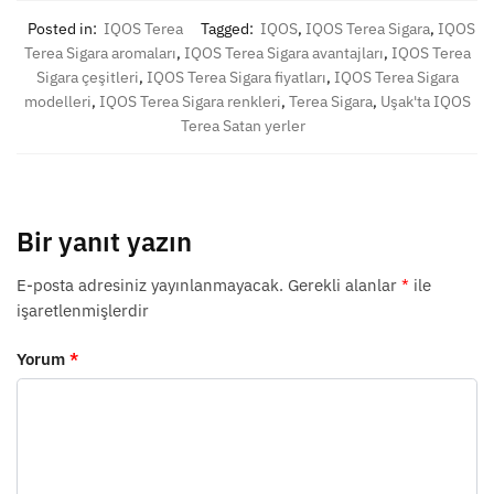
Posted in:
IQOS Terea
Tagged:
IQOS
,
IQOS Terea Sigara
,
IQOS
Terea Sigara aromaları
,
IQOS Terea Sigara avantajları
,
IQOS Terea
Sigara çeşitleri
,
IQOS Terea Sigara fiyatları
,
IQOS Terea Sigara
modelleri
,
IQOS Terea Sigara renkleri
,
Terea Sigara
,
Uşak'ta IQOS
Terea Satan yerler
Bir yanıt yazın
E-posta adresiniz yayınlanmayacak.
Gerekli alanlar
*
ile
işaretlenmişlerdir
Yorum
*