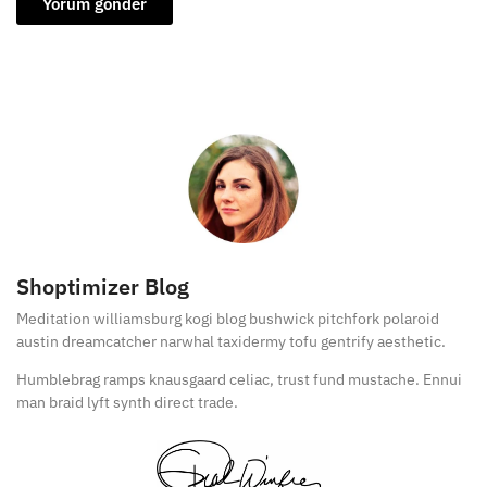
Shoptimizer Blog
Meditation williamsburg kogi blog bushwick pitchfork polaroid
austin dreamcatcher narwhal taxidermy tofu gentrify aesthetic.
Humblebrag ramps knausgaard celiac, trust fund mustache. Ennui
man braid lyft synth direct trade.