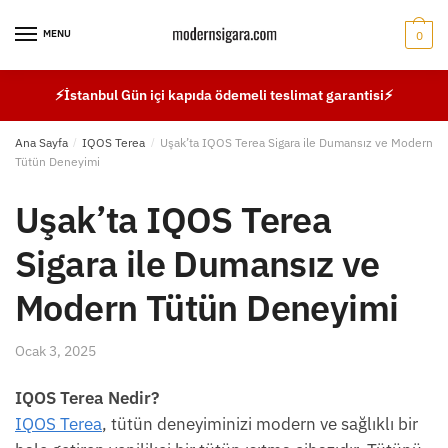
Skip
Skip
to
to
MENU
0
navigation
content
⚡İstanbul Gün içi kapıda ödemeli teslimat garantisi⚡
Ana Sayfa
/
IQOS Terea
/
Uşak’ta IQOS Terea Sigara ile Dumansız ve Modern
Tütün Deneyimi
Uşak’ta IQOS Terea
Sigara ile Dumansız ve
Modern Tütün Deneyimi
Ocak 3, 2025
IQOS Terea Nedir?
IQOS Terea
, tütün deneyiminizi modern ve sağlıklı bir