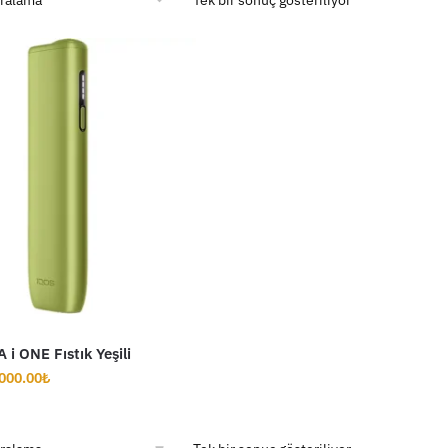
i ONE Fıstık Yeşili
ijinal
Şu
000.00
₺
yat:
andaki
500.00₺.
fiyat:
4,000.00₺.