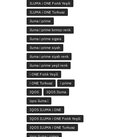
ILUMA i ONE Fıstık Yeşili
ILUMA i ONE Turkuaz
iluma i prime
iluma i prime kırmızı renk
iluma i prime sigara
iluma i prime siyah
iluma i prime siyah renk
iluma i prime yeşil renk
i ONE Fıstık Yeşili
i ONE Turkuaz
i prime
IQOS
IQOS Iluma
iqos iluma i
IQOS ILUMA i ONE
IQOS ILUMA i ONE Fıstık Yeşili
IQOS ILUMA i ONE Turkuaz
iqos iluma i sigara