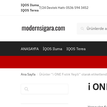
Skip
Skip
IQOS Iluma
7/24 Destek Hattı 0536 594 3452
to
to
IQOS Terea
navigation
content
Ara:
Ara
ANASAYFA
İQOS Iluma
IQOS Terea
Ana Sayfa
Ürünler “i ONE Fıstık Yeşili” olarak etiketlend
/
i ON
Ara