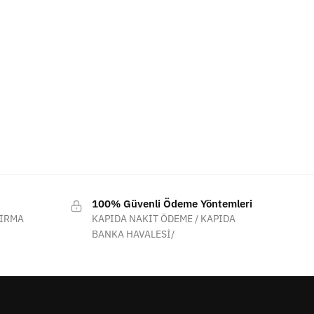
100% Güvenli Ödeme Yöntemleri
FİRMA
KAPIDA NAKİT ÖDEME / KAPIDA
BANKA HAVALESİ/