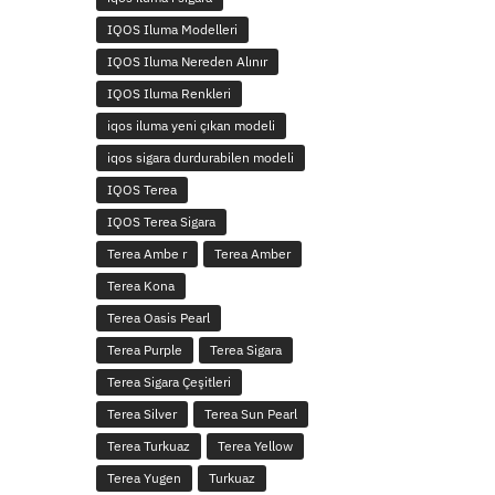
IQOS Iluma Modelleri
IQOS Iluma Nereden Alınır
IQOS Iluma Renkleri
iqos iluma yeni çıkan modeli
iqos sigara durdurabilen modeli
IQOS Terea
IQOS Terea Sigara
Terea Ambe r
Terea Amber
Terea Kona
Terea Oasis Pearl
Terea Purple
Terea Sigara
Terea Sigara Çeşitleri
Terea Silver
Terea Sun Pearl
Terea Turkuaz
Terea Yellow
Terea Yugen
Turkuaz