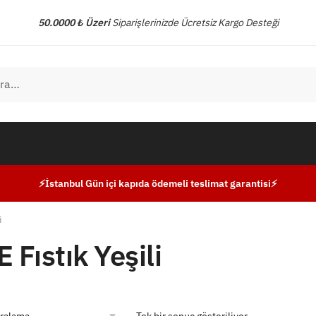
50.0000 ₺ Üzeri
Siparişlerinizde Ücretsiz Kargo Desteği
⚡İstanbul Gün içi kapıda ödemeli teslimat garantisi⚡
i
E Fıstık Yeşili
Tek bir sonuç gösteriliyor