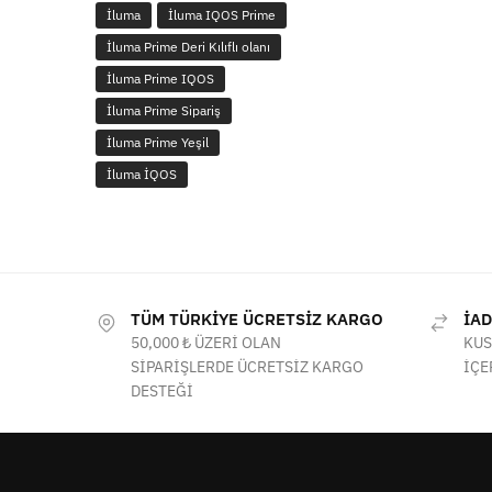
İluma
İluma IQOS Prime
İluma Prime Deri Kılıflı olanı
İluma Prime IQOS
İluma Prime Sipariş
İluma Prime Yeşil
İluma İQOS
TÜM TÜRKİYE ÜCRETSİZ KARGO
İAD
50,000 ₺ ÜZERİ OLAN
KUS
SİPARİŞLERDE ÜCRETSİZ KARGO
İÇE
DESTEĞİ