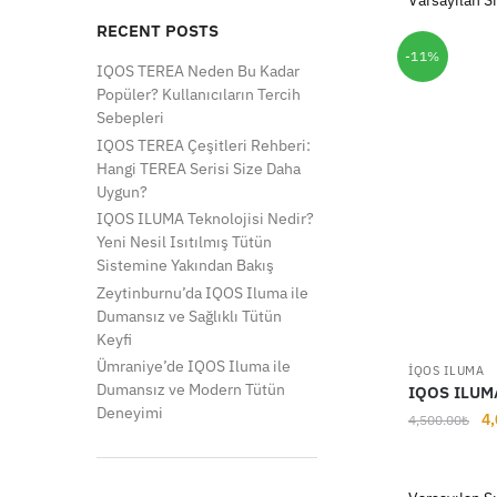
RECENT POSTS
-11%
IQOS TEREA Neden Bu Kadar
Popüler? Kullanıcıların Tercih
Sebepleri
IQOS TEREA Çeşitleri Rehberi:
Hangi TEREA Serisi Size Daha
Uygun?
IQOS ILUMA Teknolojisi Nedir?
Yeni Nesil Isıtılmış Tütün
Sistemine Yakından Bakış
Zeytinburnu’da IQOS Iluma ile
Dumansız ve Sağlıklı Tütün
Keyfi
Ümraniye’de IQOS Iluma ile
İQOS ILUMA
Dumansız ve Modern Tütün
IQOS ILUMA 
Deneyimi
Or
4,
4,500.00
₺
fi
4,