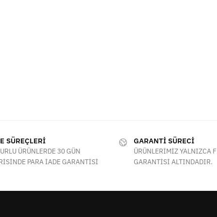
E SÜREÇLERİ
GARANTİ SÜRECİ
URLU ÜRÜNLERDE 30 GÜN
ÜRÜNLERİMİZ YALNIZCA 
RİSİNDE PARA İADE GARANTİSİ
GARANTİSİ ALTINDADIR.