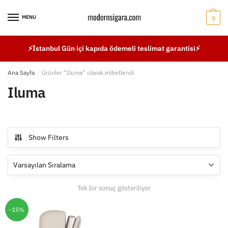
Skip
Skip
to
to
MENU
0
navigation
content
⚡İstanbul Gün içi kapıda ödemeli teslimat garantisi⚡
Ana Sayfa
/
Ürünler “Iluma” olarak etiketlendi
Iluma
Show Filters
Tek bir sonuç gösteriliyor
-15%