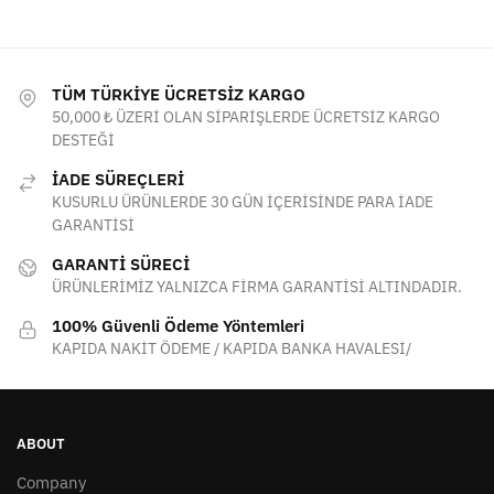
TÜM TÜRKİYE ÜCRETSİZ KARGO
50,000 ₺ ÜZERİ OLAN SİPARİŞLERDE ÜCRETSİZ KARGO
DESTEĞİ
İADE SÜREÇLERİ
KUSURLU ÜRÜNLERDE 30 GÜN İÇERİSİNDE PARA İADE
GARANTİSİ
GARANTİ SÜRECİ
ÜRÜNLERİMİZ YALNIZCA FİRMA GARANTİSİ ALTINDADIR.
100% Güvenli Ödeme Yöntemleri
KAPIDA NAKİT ÖDEME / KAPIDA BANKA HAVALESİ/
ABOUT
Company