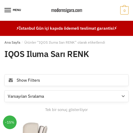
Skip
Skip
to
to
MENU
0
navigation
content
⚡İstanbul Gün içi kapıda ödemeli teslimat garantisi⚡
Ana Sayfa
/
Ürünler “IQOS Iluma Sarı RENK” olarak etiketlendi
IQOS Iluma Sarı RENK
Show Filters
Tek bir sonuç gösteriliyor
-15%