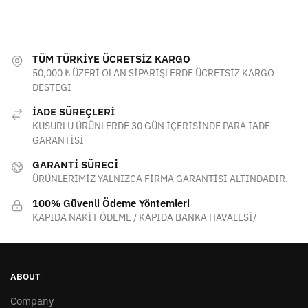
TÜM TÜRKİYE ÜCRETSİZ KARGO
50,000 ₺ ÜZERİ OLAN SİPARİŞLERDE ÜCRETSİZ KARGO
DESTEĞİ
İADE SÜREÇLERİ
KUSURLU ÜRÜNLERDE 30 GÜN İÇERİSİNDE PARA İADE
GARANTİSİ
GARANTİ SÜRECİ
ÜRÜNLERİMİZ YALNIZCA FİRMA GARANTİSİ ALTINDADIR.
100% Güvenli Ödeme Yöntemleri
KAPIDA NAKİT ÖDEME / KAPIDA BANKA HAVALESİ/
ABOUT
Company