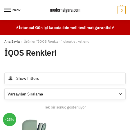
Skip
Skip
to
to
MENU
0
navigation
content
⚡İstanbul Gün içi kapıda ödemeli teslimat garantisi⚡
Ana Sayfa
/
Ürünler “İQOS Renkleri” olarak etiketlendi
İQOS Renkleri
Show Filters
Tek bir sonuç gösteriliyor
-25%