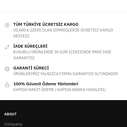
TÜM TÜRKİYE ÜCRETSİZ KARGO
50,000 ₺ ÜZERİ OLAN SİPARİŞLERDE ÜCRETSİZ KARGO
DESTEĞİ
İADE SÜREÇLERİ
KUSURLU ÜRÜNLERDE 30 GÜN İÇERİSİNDE PARA İADE
GARANTİSİ
GARANTİ SÜRECİ
ÜRÜNLERİMİZ YALNIZCA FİRMA GARANTİSİ ALTINDADIR.
100% Güvenli Ödeme Yöntemleri
KAPIDA NAKİT ÖDEME / KAPIDA BANKA HAVALESİ/
ABOUT
Company